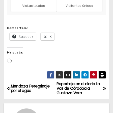
Visitas totales
Visitantes únicos
Compártelo:
Facebook
X
Me gusta:
L
o
a
d
Reportaje en el diario La
N
Mendoza: Peregrinaje
i
Voz de Córdoba a
por el agua
Gustavo Vera
a
n
g
v
…