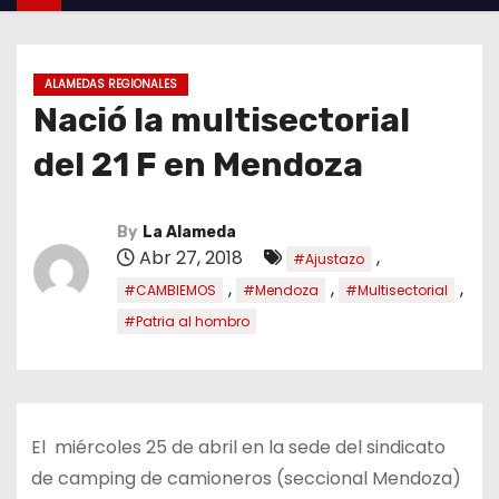
ALAMEDAS REGIONALES
Nació la multisectorial
del 21 F en Mendoza
By
La Alameda
Abr 27, 2018
,
#Ajustazo
,
,
,
#CAMBIEMOS
#Mendoza
#Multisectorial
#Patria al hombro
El miércoles 25 de abril en la sede del sindicato
de camping de camioneros (seccional Mendoza)