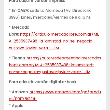
Para adquirir versión impresa
* En
CABA:
sede La Alameda (Av. Directorio
3998) lunes/miércoles/viernes de 9 a 16 hs
*
Mercado
Libre
:
https://articulo.mercadolibre.com.ar/ML
A-2535937498-la-amistad-no-se-negocia-
gustavo-javier-vera-_JM
*
Tienda
:
https://autoresdeargentina.mercados
hops.com.ar/MLA-2535937498-la-amistad-
no-se-negocia-gustavo-javier-vera-_JM
Para adquirir versión digital e-book
*
Amazon
:
https://www.amazon.com/gp/produ
ct/B0FX5S1F4L
*
Apple