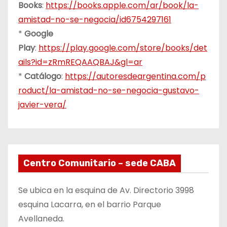
Books
:
https://books.apple.com/ar/book/la-
amistad-no-se-negocia/id6754297161
*
Google
Play
:
https://play.google.com/store/books/det
ails?id=zRmREQAAQBAJ&gl=ar
*
Catálogo
:
https://autoresdeargentina.com/p
roduct/la-amistad-no-se-negocia-gustavo-
javier-vera/
Centro Comunitario – sede CABA
Se ubica en la esquina de Av. Directorio 3998
esquina Lacarra, en el barrio Parque
Avellaneda.