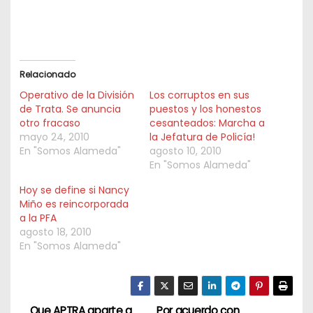
Relacionado
Operativo de la División
Los corruptos en sus
de Trata. Se anuncia
puestos y los honestos
otro fracaso
cesanteados: Marcha a
mayo 24, 2010
la Jefatura de Policía!
En "Somos Alameda"
agosto 10, 2010
En "Somos Alameda"
Hoy se define si Nancy
Miño es reincorporada
a la PFA
agosto 18, 2010
En "Somos Alameda"
Que APTRA aparte a
Por acuerdo con