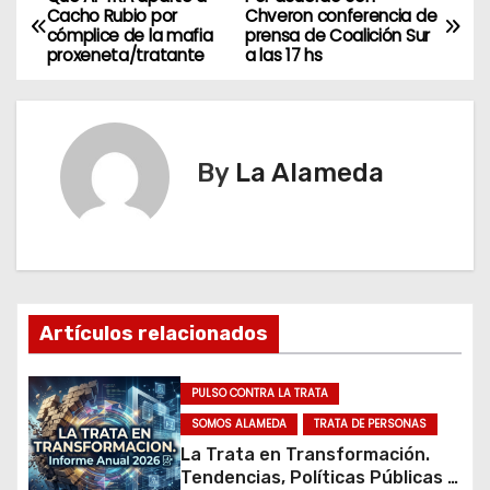
N
Cacho Rubio por
Chveron conferencia de
cómplice de la mafia
prensa de Coalición Sur
a
proxeneta/tratante
a las 17 hs
v
e
By
La Alameda
g
a
c
i
Artículos relacionados
ó
PULSO CONTRA LA TRATA
n
SOMOS ALAMEDA
TRATA DE PERSONAS
La Trata en Transformación.
d
Tendencias, Políticas Públicas y