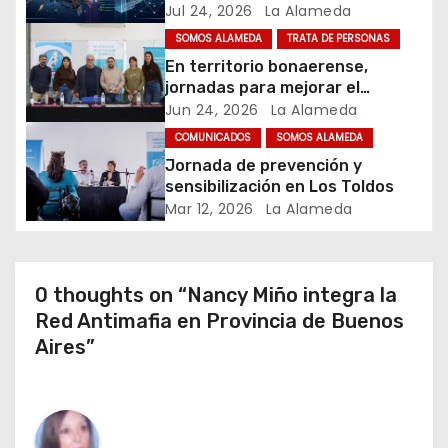
Nuevos Desafíos. Argentina y el
Jul 24, 2026
La Alameda
e
Mundo – Julio 2026
SOMOS ALAMEDA
TRATA DE PERSONAS
e
En territorio bonaerense,
jornadas para mejorar el
n
cuidado en comunidad
Jun 24, 2026
La Alameda
t
COMUNICADOS
SOMOS ALAMEDA
Jornada de prevención y
r
sensibilización en Los Toldos
Mar 12, 2026
La Alameda
a
d
0 thoughts on “Nancy Miño integra la
a
Red Antimafia en Provincia de Buenos
Aires”
s