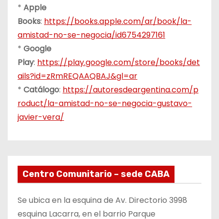
*
Apple
Books
:
https://books.apple.com/ar/book/la-
amistad-no-se-negocia/id6754297161
*
Google
Play
:
https://play.google.com/store/books/det
ails?id=zRmREQAAQBAJ&gl=ar
*
Catálogo
:
https://autoresdeargentina.com/p
roduct/la-amistad-no-se-negocia-gustavo-
javier-vera/
Centro Comunitario – sede CABA
Se ubica en la esquina de Av. Directorio 3998
esquina Lacarra, en el barrio Parque