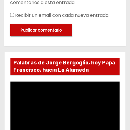
comentarios a esta entrada.
Recibir un email con cada nueva entrada.
Palabras de Jorge Bergoglio, hoy Papa
Francisco, hacia La Alameda
R
e
p
r
o
d