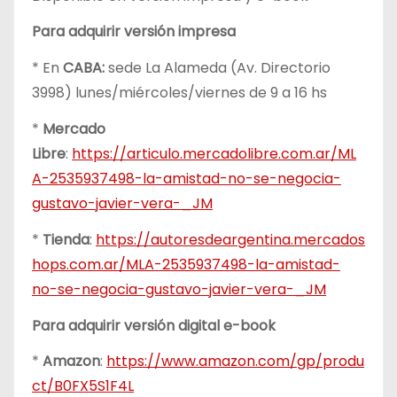
Para adquirir versión impresa
* En
CABA:
sede La Alameda (Av. Directorio
3998) lunes/miércoles/viernes de 9 a 16 hs
*
Mercado
Libre
:
https://articulo.mercadolibre.com.ar/ML
A-2535937498-la-amistad-no-se-negocia-
gustavo-javier-vera-_JM
*
Tienda
:
https://autoresdeargentina.mercados
hops.com.ar/MLA-2535937498-la-amistad-
no-se-negocia-gustavo-javier-vera-_JM
Para adquirir versión digital e-book
*
Amazon
:
https://www.amazon.com/gp/produ
ct/B0FX5S1F4L