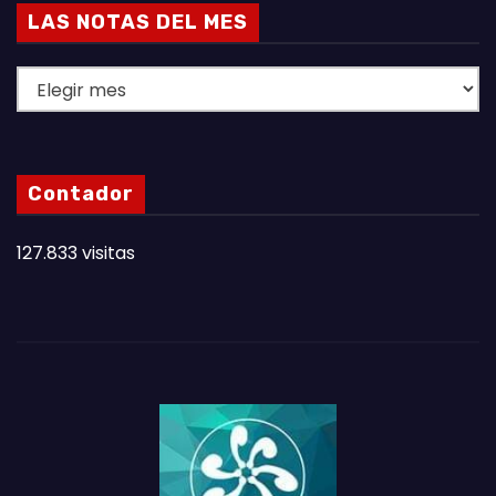
LAS NOTAS DEL MES
L
A
S
N
Contador
O
T
127.833 visitas
A
S
D
E
L
M
E
S