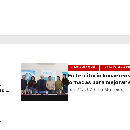
SOMOS ALAMEDA
TRATA DE PERSON
En territorio bonaeren
jornadas para mejorar e
.
cuidado en comunidad
Jun 24, 2026
La Alameda
as y
y el
s