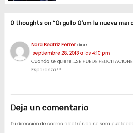
t
r
0 thoughts on “Orgullo Q’om la nueva marc
a
Nora Beatriz Ferrer
dice:
d
septiembre 28, 2013 a las 4:10 pm
a
Cuando se quiere…..SE PUEDE.FELICITACION
Esperanza !!!
s
Deja un comentario
Tu dirección de correo electrónico no será publicad