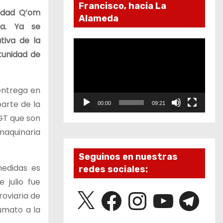
Francisco, hacia La
idad Q’om
Alameda
a. Ya se
tiva de la
R
tunidad de
e
p
r
entrega en
o
arte de la
00:00
09:21
d
GT que son
u
 maquinaria
c
t
Seguinos en nuestras
medidas es
redes sociales:
o
 julio fue
r
X
F
I
Y
T
roviaria de
d
a
n
o
e
c
s
u
l
umato a la
e
e
t
T
e