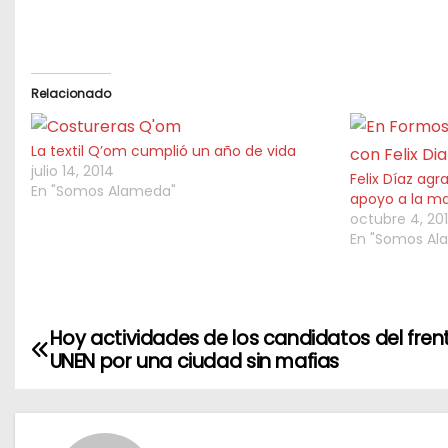
Relacionado
La textil Q’om cumplió un año de vida
julio 14, 2014
Felix Díaz ag
En "Somos Alameda"
apoyo a la m
octubre 4, 20
En "Somos Al
Hoy actividades de los candidatos del fren
N
UNEN por una ciudad sin mafias
a
v