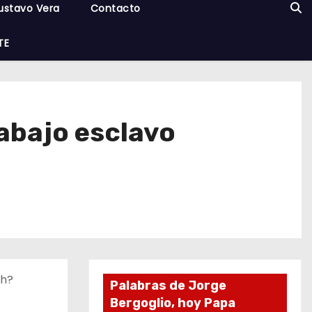
ustavo Vera
Contacto
TE
rabajo esclavo
ch?
Palabras de Jorge
Bergoglio, hoy Papa