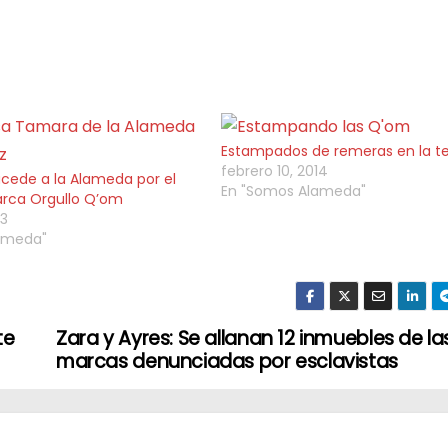
Estampados de remeras en la te
febrero 10, 2014
racede a la Alameda por el
En "Somos Alameda"
arca Orgullo Q’om
13
ameda"
te
Zara y Ayres: Se allanan 12 inmuebles de la
marcas denunciadas por esclavistas