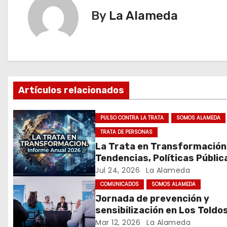
e
By
La Alameda
g
a
c
Artículos relacionados
i
ó
PULSO CONTRA LA TRATA
SOMOS ALAMEDA
TRATA DE PERSONAS
n
La Trata en Transformación
d
Tendencias, Políticas Públic
Nuevos Desafíos. Argentina 
Jul 24, 2026
La Alameda
e
Mundo – Julio 2026
COMUNICADOS
SOMOS ALAMEDA
Jornada de prevención y
e
sensibilización en Los Toldo
n
Mar 12, 2026
La Alameda