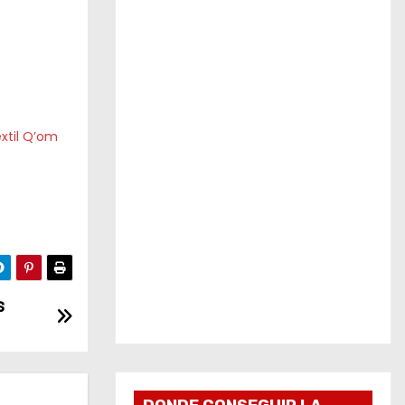
xtil Q’om
s