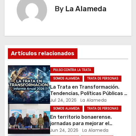
e
By
La Alameda
g
a
c
i
Artículos relacionados
ó
PULSO CONTRA LA TRATA
n
SOMOS ALAMEDA
TRATA DE PERSONAS
La Trata en Transformación.
d
Tendencias, Políticas Públicas y
Nuevos Desafíos. Argentina y el
Jul 24, 2026
La Alameda
e
Mundo – Julio 2026
SOMOS ALAMEDA
TRATA DE PERSONAS
e
En territorio bonaerense,
jornadas para mejorar el
n
cuidado en comunidad
Jun 24, 2026
La Alameda