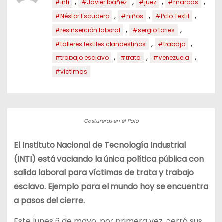
,
,
,
,
#inti
#Javier Ibáñez
#juez
#marcas
,
,
,
#Néstor Escudero
#niños
#Polo Textil
,
,
#resinserción laboral
#sergio torres
,
,
#talleres textiles clandestinos
#trabajo
,
,
,
#trabajo esclavo
#trata
#Venezuela
#victimas
Costureras en el Polo
El Instituto Nacional de Tecnología Industrial
(INTI) está vaciando la única política pública con
salida laboral para víctimas de trata y trabajo
esclavo. Ejemplo para el mundo hoy se encuentra
a pasos del cierre.
Este lunes 6 de mayo, por primera vez, cerró sus