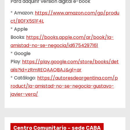
Para adquirir versión digital e-book
*
Amazon
:
https://www.amazon.com/gp/produ
ct/B0FX5S1F4L
*
Apple
Books
:
https://books.apple.com/ar/book/la-
amistad-no-se-negocia/id6754297161
*
Google
Play
:
https://play.google.com/store/books/det
ails?id=zRmREQAAQBAJ&gl=ar
*
Catálogo
:
https://autoresdeargentina.com/p
roduct/la-amistad-no-se-negocia-gustavo-
javier-vera/
Centro Comunitario – sede CABA