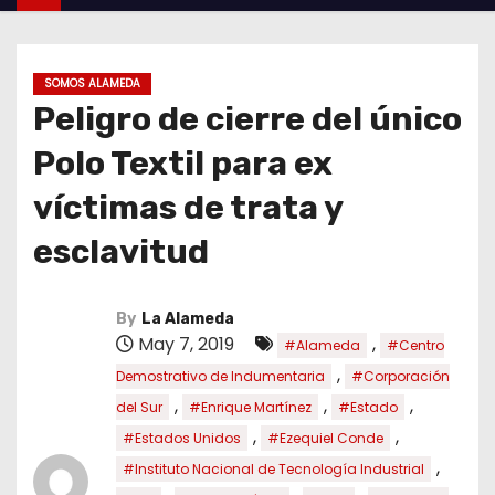
SOMOS ALAMEDA
Peligro de cierre del único
Polo Textil para ex
víctimas de trata y
esclavitud
By
La Alameda
May 7, 2019
,
#Alameda
#Centro
,
Demostrativo de Indumentaria
#Corporación
,
,
,
del Sur
#Enrique Martínez
#Estado
,
,
#Estados Unidos
#Ezequiel Conde
,
#Instituto Nacional de Tecnología Industrial