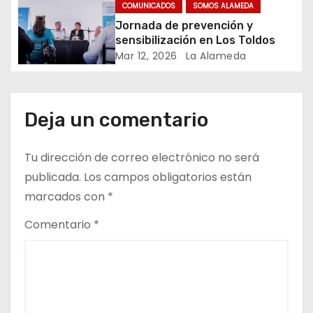
t
COMUNICADOS
SOMOS ALAMEDA
Jornada de prevención y
r
sensibilización en Los Toldos
Mar 12, 2026
La Alameda
a
d
Deja un comentario
a
s
Tu dirección de correo electrónico no será
publicada.
Los campos obligatorios están
marcados con
*
Comentario
*