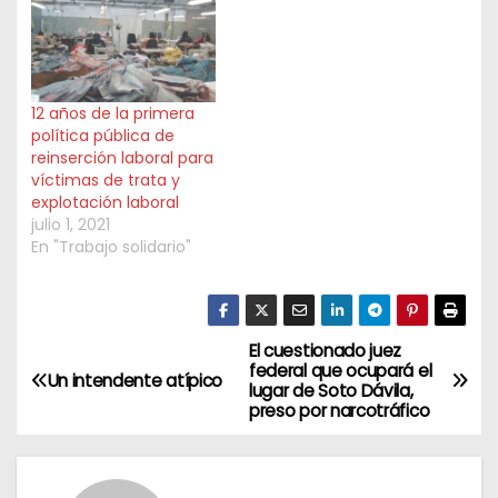
12 años de la primera
política pública de
reinserción laboral para
víctimas de trata y
explotación laboral
julio 1, 2021
En "Trabajo solidario"
El cuestionado juez
N
federal que ocupará el
Un intendente atípico
lugar de Soto Dávila,
a
preso por narcotráfico
v