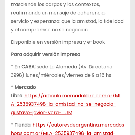
trasciende los cargos y los contextos,
reafirmando un mensaje de coherencia,
servicio y esperanza: que la amistad, la fidelidad
y el compromiso no se negocian.
Disponible en versión impresa y e-book
Para adquirir versión impresa
* En
CABA:
sede La Alameda (Av. Directorio
3998) lunes/miércoles/viernes de 9 a 16 hs
*
Mercado
Libre
:
https://articulo.mercadolibre.com.ar/ML
A-2535937498-la-amistad-no-se-negocia-
gustavo-javier-vera-_JM
*
Tienda
:
https://autoresdeargentina.mercados
hops.com.ar/MLA-2535937498-la-amistad-