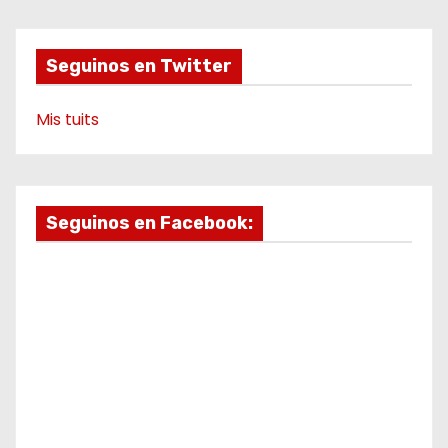
k
a
m
e
m
o
Seguinos en Twitter
Mis tuits
Seguinos en Facebook: