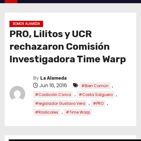
SOMOS ALAMEDA
PRO, Lilitos y UCR
rechazaron Comisión
Investigadora Time Warp
By
La Alameda
Jun 16, 2016
,
#Bien Común
,
,
#Coalición Cívica
#Costa Salguero
,
,
#legislador Gustavo Vera
#PRO
,
#Radicales
#Time Warp