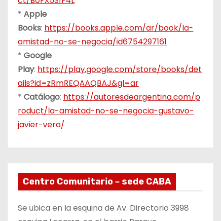
ct/B0FX5S1F4L
*
Apple
Books
:
https://books.apple.com/ar/book/la-
amistad-no-se-negocia/id6754297161
*
Google
Play
:
https://play.google.com/store/books/det
ails?id=zRmREQAAQBAJ&gl=ar
*
Catálogo
:
https://autoresdeargentina.com/p
roduct/la-amistad-no-se-negocia-gustavo-
javier-vera/
Centro Comunitario – sede CABA
Se ubica en la esquina de Av. Directorio 3998