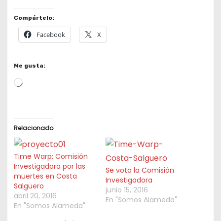
Compártelo:
Facebook
X
Me gusta:
L
o
a
d
Relacionado
i
n
Time Warp: Comisión
g
Investigadora por las
Se vota la Comisión
muertes en Costa
…
Investigadora
Salguero
junio 15, 2016
abril 20, 2016
En "Somos Alameda"
En "Somos Alameda"