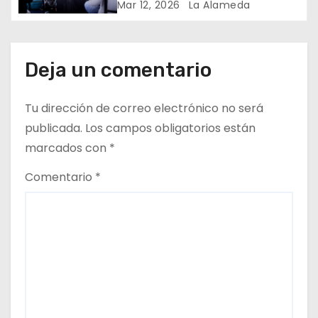
Mar 12, 2026
La Alameda
r
a
Deja un comentario
d
a
Tu dirección de correo electrónico no será
publicada.
Los campos obligatorios están
s
marcados con
*
Comentario
*