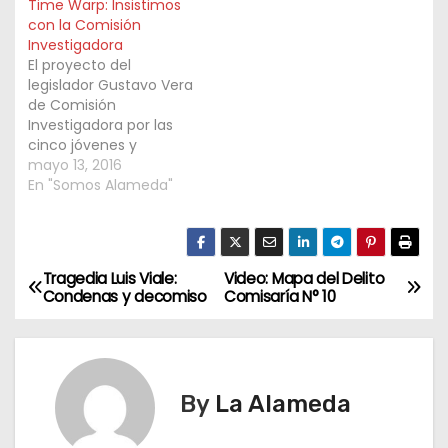
Time Warp: Insistimos
con la Comisión
Investigadora
El proyecto del
legislador Gustavo Vera
de Comisión
Investigadora por las
cinco jóvenes y
decenas de internados
mayo 13, 2016
por el consumo de
En "Somos Alameda"
drogas en fiesta Time
Warp en Costa
Salguero sigue siendo
discutida en la
Tragedia Luis Viale:
Video: Mapa del Delito
N
Legislatura porteña.
Condenas y decomiso
Comisaría N° 10
a
v
By
La Alameda
e