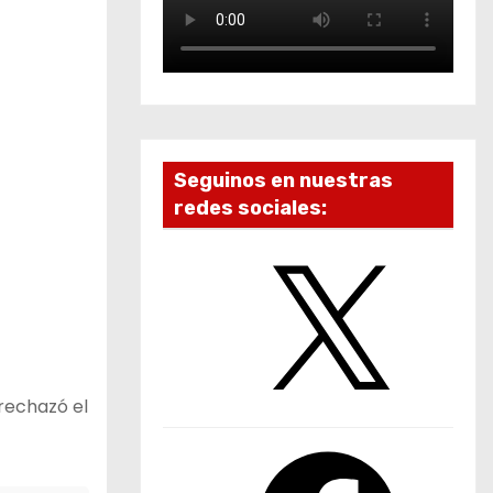
Seguinos en nuestras
redes sociales:
X
rechazó el
F
a