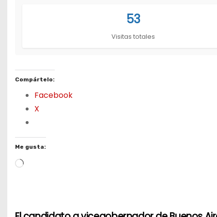
53
Visitas totales
Compártelo:
Facebook
X
Me gusta:
L
o
a
d
N
El candidato a vicegobernador de Buenos Air
i