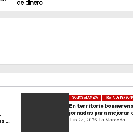
de dinero
SOMOS ALAMEDA
TRATA DE PERSON
En territorio bonaeren
jornadas para mejorar e
.
cuidado en comunidad
Jun 24, 2026
La Alameda
as y
y el