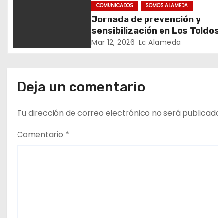
e
Mundo – Julio 2026
COMUNICADOS
SOMOS ALAMEDA
Jornada de prevención y
e
sensibilización en Los Toldo
n
Mar 12, 2026
La Alameda
t
r
Deja un comentario
a
Tu dirección de correo electrónico no será publicad
d
Comentario
*
a
s