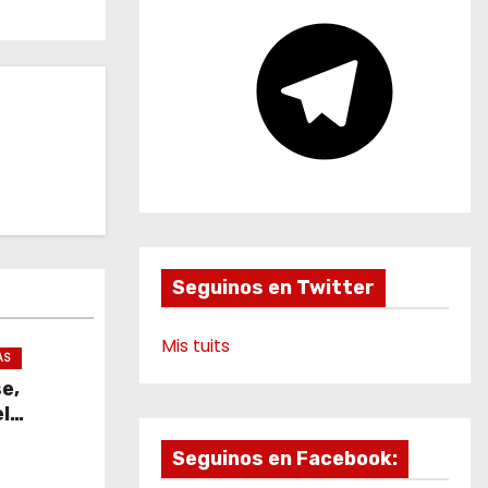
e
T
e
l
e
g
r
a
m
Seguinos en Twitter
Mis tuits
AS
se,
l
Seguinos en Facebook: