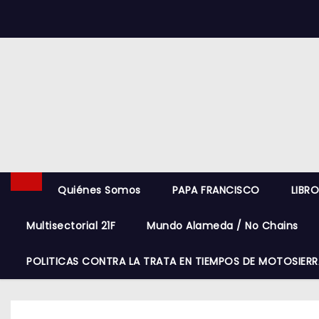
S
k
i
p
t
o
c
o
n
t
Quiénes Somos
PAPA FRANCISCO
LIBR
e
Multisectorial 21F
Mundo Alameda / No Chains
n
t
POLITICAS CONTRA LA TRATA EN TIEMPOS DE MOTOSIERR