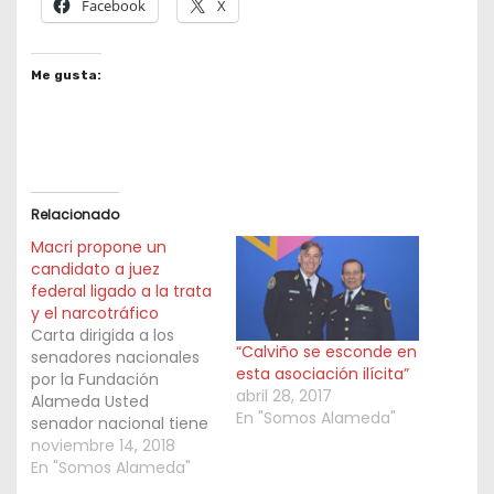
Facebook
X
Me gusta:
Relacionado
Macri propone un
candidato a juez
federal ligado a la trata
y el narcotráfico
Carta dirigida a los
“Calviño se esconde en
senadores nacionales
esta asociación ilícita”
por la Fundación
abril 28, 2017
Alameda Usted
En "Somos Alameda"
senador nacional tiene
en su poder designar a
noviembre 14, 2018
un juez federal para la
En "Somos Alameda"
localidad fronteriza de