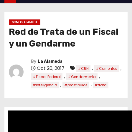
SOMOS ALAMEDA
Red de Trata de un Fiscal
y un Gendarme
By
La Alameda
Oct 20, 2017
,
,
#C5N
#Corrientes
,
,
#Fiscal Federal
#Gendarmería
,
,
#inteligencia
#prostibulos
#trata