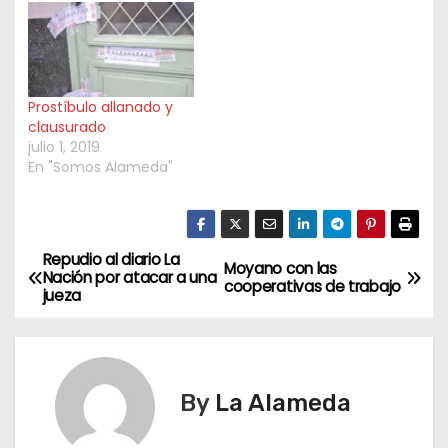
Paso de los Libres, en la
provincia de Corrientes,
que se llama Gustavo
Fresneda, quien
acumula denuncias
Prostíbulo allanado y
por vínculos con redes
clausurado
de trata;…
julio 1, 2019
En "Somos Alameda"
Repudio al diario La
N
Moyano con las
Nación por atacar a una
cooperativas de trabajo
jueza
a
v
e
By
La Alameda
g