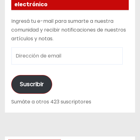
electrónico
Ingresá tu e-mail para sumarte a nuestra
comunidad y recibir notificaciones de nuestros
artículos y notas.
D
i
r
e
Suscribir
c
c
Sumáte a otros 423 suscriptores
i
ó
n
d
e