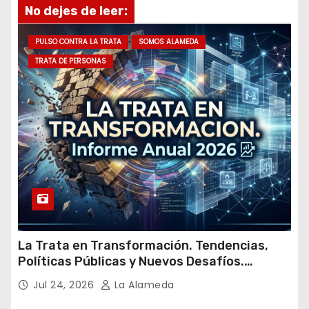
No dejes de leer:
e
m
PULSO CONTRA LA TRATA
SOMOS ALAMEDA
a
TRATA DE PERSONAS
i
l
La Trata en Transformación. Tendencias,
Políticas Públicas y Nuevos Desafíos.
Argentina y el Mundo – Julio 2026
Jul 24, 2026
La Alameda