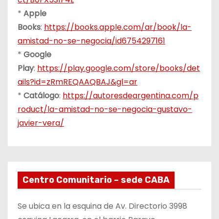
*
Apple
Books
:
https://books.apple.com/ar/book/la-
amistad-no-se-negocia/id6754297161
*
Google
Play
:
https://play.google.com/store/books/det
ails?id=zRmREQAAQBAJ&gl=ar
*
Catálogo
:
https://autoresdeargentina.com/p
roduct/la-amistad-no-se-negocia-gustavo-
javier-vera/
Centro Comunitario – sede CABA
Se ubica en la esquina de Av. Directorio 3998