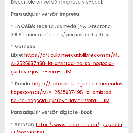
Disponible en versión impresa y e-book
Para adquirir versión impresa
* En
CABA:
sede La Alameda (Av. Directorio
3998) lunes/miércoles/viernes de 9 a 16 hs
*
Mercado
Libre
:
https://articulo.mercadolibre.com.ar/ML
A-2535937498-la-amistad-no-se-negocia-
gustavo-javier-vera-_JM
*
Tienda
:
https://autoresdeargentina.mercados
hops.com.ar/MLA-2535937498-la-amistad-
no-se-negocia-gustavo-javier-vera-_JM
Para adquirir versión digital e-book
*
Amazon
:
https://www.amazon.com/gp/produ
ct/B0FX5S1F4L