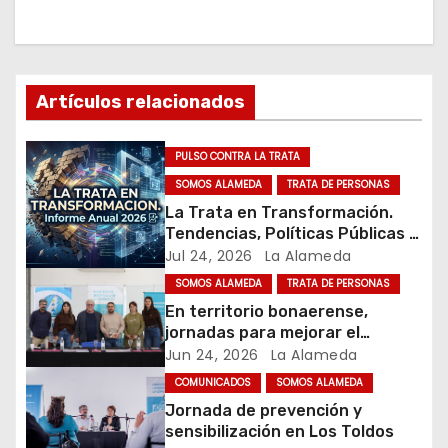
a
c
Artículos relacionados
i
ó
PULSO CONTRA LA TRATA
SOMOS ALAMEDA
TRATA DE PERSONAS
n
La Trata en Transformación.
Tendencias, Políticas Públicas y
d
Nuevos Desafíos. Argentina y el
Jul 24, 2026
La Alameda
Mundo – Julio 2026
e
SOMOS ALAMEDA
TRATA DE PERSONAS
En territorio bonaerense,
e
jornadas para mejorar el
cuidado en comunidad
Jun 24, 2026
La Alameda
n
COMUNICADOS
SOMOS ALAMEDA
t
Jornada de prevención y
sensibilización en Los Toldos