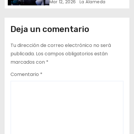
r
Mar 12, 2026
La Alameda
a
d
Deja un comentario
a
Tu dirección de correo electrónico no será
s
publicada.
Los campos obligatorios están
marcados con
*
Comentario
*