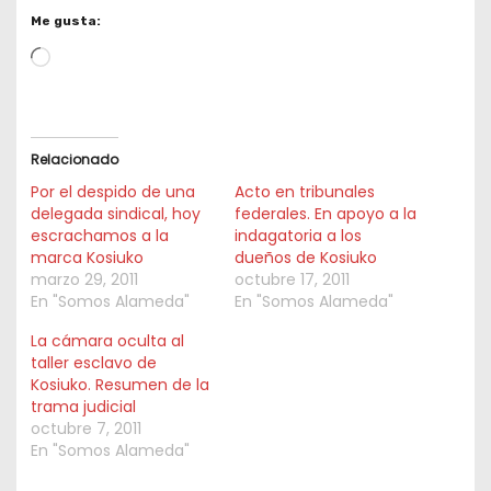
Me gusta:
L
o
a
d
Relacionado
i
Por el despido de una
Acto en tribunales
n
delegada sindical, hoy
federales. En apoyo a la
escrachamos a la
indagatoria a los
g
marca Kosiuko
dueños de Kosiuko
…
marzo 29, 2011
octubre 17, 2011
En "Somos Alameda"
En "Somos Alameda"
La cámara oculta al
taller esclavo de
Kosiuko. Resumen de la
trama judicial
octubre 7, 2011
En "Somos Alameda"