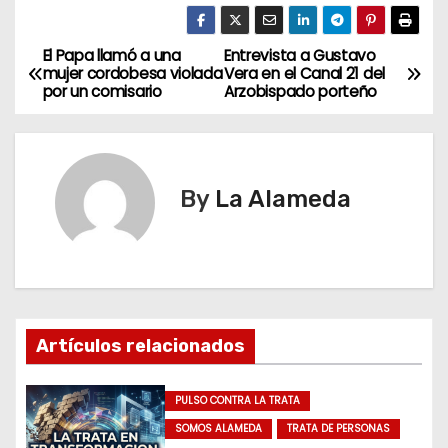
El Papa llamó a una
Entrevista a Gustavo
N
mujer cordobesa violada
Vera en el Canal 21 del
por un comisario
Arzobispado porteño
a
v
e
By
La Alameda
g
a
c
Artículos relacionados
i
ó
PULSO CONTRA LA TRATA
SOMOS ALAMEDA
TRATA DE PERSONAS
n