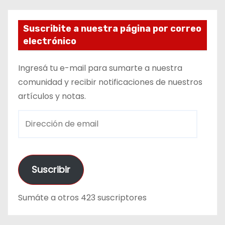
Suscribite a nuestra página por correo
electrónico
Ingresá tu e-mail para sumarte a nuestra
comunidad y recibir notificaciones de nuestros
artículos y notas.
D
i
r
e
Suscribir
c
c
Sumáte a otros 423 suscriptores
i
ó