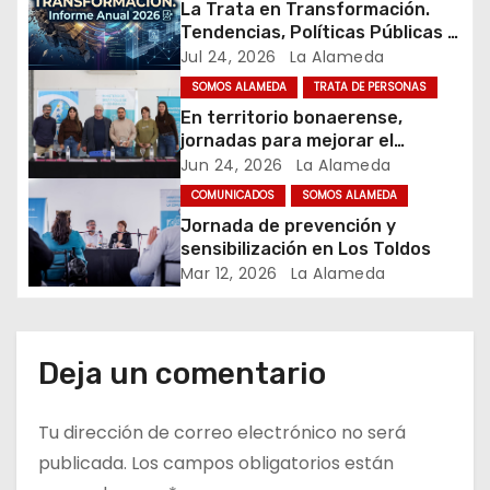
La Trata en Transformación.
Tendencias, Políticas Públicas y
d
Nuevos Desafíos. Argentina y el
Jul 24, 2026
La Alameda
Mundo – Julio 2026
e
SOMOS ALAMEDA
TRATA DE PERSONAS
En territorio bonaerense,
e
jornadas para mejorar el
cuidado en comunidad
Jun 24, 2026
La Alameda
n
COMUNICADOS
SOMOS ALAMEDA
t
Jornada de prevención y
sensibilización en Los Toldos
r
Mar 12, 2026
La Alameda
a
d
Deja un comentario
a
Tu dirección de correo electrónico no será
s
publicada.
Los campos obligatorios están