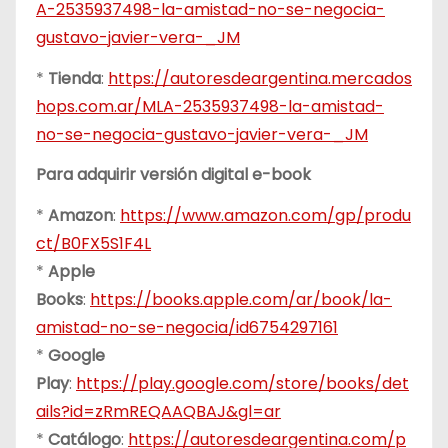
A-2535937498-la-amistad-no-se-negocia-
gustavo-javier-vera-_JM
*
Tienda
:
https://autoresdeargentina.mercados
hops.com.ar/MLA-2535937498-la-amistad-
no-se-negocia-gustavo-javier-vera-_JM
Para adquirir versión digital e-book
*
Amazon
:
https://www.amazon.com/gp/produ
ct/B0FX5S1F4L
*
Apple
Books
:
https://books.apple.com/ar/book/la-
amistad-no-se-negocia/id6754297161
*
Google
Play
:
https://play.google.com/store/books/det
ails?id=zRmREQAAQBAJ&gl=ar
*
Catálogo
:
https://autoresdeargentina.com/p