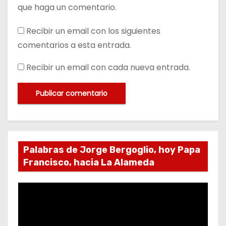
que haga un comentario.
Recibir un email con los siguientes
comentarios a esta entrada.
Recibir un email con cada nueva entrada.
Palabras de Jorge Bergoglio, hoy Papa
Francisco, hacia La Alameda
R
e
p