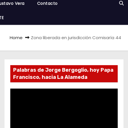
ustavo Vera
Contacto
TE
Home
Zona liberada en jurisdicción Comisaría 44
Palabras de Jorge Bergoglio, hoy Papa
Francisco, hacia La Alameda
R
e
p
r
o