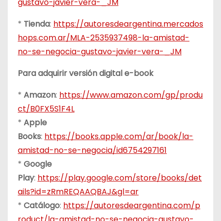
gustavo-javier-vera-_JM
*
Tienda
:
https://autoresdeargentina.mercados
hops.com.ar/MLA-2535937498-la-amistad-
no-se-negocia-gustavo-javier-vera-_JM
Para adquirir versión digital e-book
*
Amazon
:
https://www.amazon.com/gp/produ
ct/B0FX5S1F4L
*
Apple
Books
:
https://books.apple.com/ar/book/la-
amistad-no-se-negocia/id6754297161
*
Google
Play
:
https://play.google.com/store/books/det
ails?id=zRmREQAAQBAJ&gl=ar
*
Catálogo
:
https://autoresdeargentina.com/p
roduct/la-amistad-no-se-negocia-gustavo-