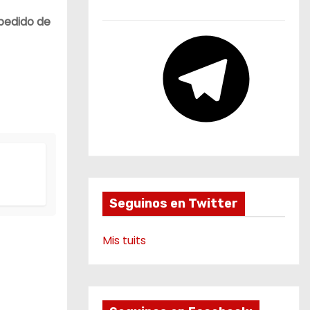
b
pedido de
e
T
e
l
e
g
r
a
m
Seguinos en Twitter
Mis tuits