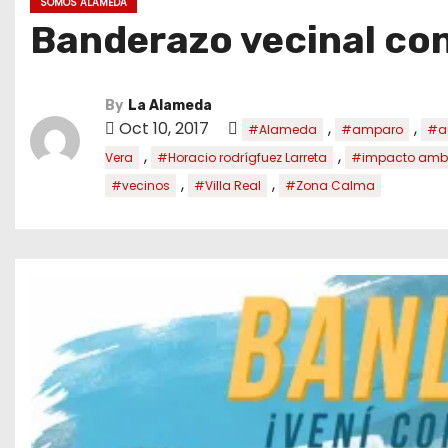
SOMOS ALAMEDA
Banderazo vecinal co
By
La Alameda
Oct 10, 2017
,
,
#Alameda
#amparo
#au
,
,
Vera
#Horacio rodrígfuez Larreta
#impacto ambi
,
,
#vecinos
#Villa Real
#Zona Calma