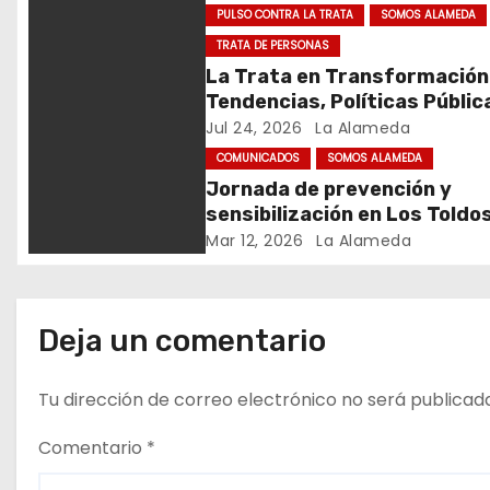
PULSO CONTRA LA TRATA
SOMOS ALAMEDA
ó
TRATA DE PERSONAS
La Trata en Transformación
n
Tendencias, Políticas Públic
d
Nuevos Desafíos. Argentina 
Jul 24, 2026
La Alameda
Mundo – Julio 2026
COMUNICADOS
SOMOS ALAMEDA
e
Jornada de prevención y
sensibilización en Los Toldo
e
Mar 12, 2026
La Alameda
n
t
Deja un comentario
r
Tu dirección de correo electrónico no será publicad
a
d
Comentario
*