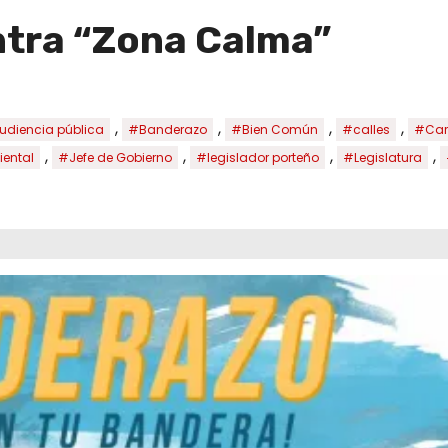
ntra “Zona Calma”
,
,
,
,
diencia pública
#Banderazo
#Bien Común
#calles
#Car
,
,
,
,
ental
#Jefe de Gobierno
#legislador porteño
#Legislatura