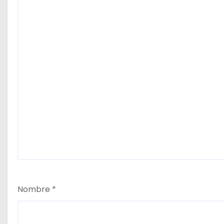
a
s
Nombre
*