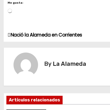
Me gusta:
L
o
a
d
Nació la Alameda en Corrientes
N
i
n
a
g
v
…
By
La Alameda
e
g
a
c
Artículos relacionados
i