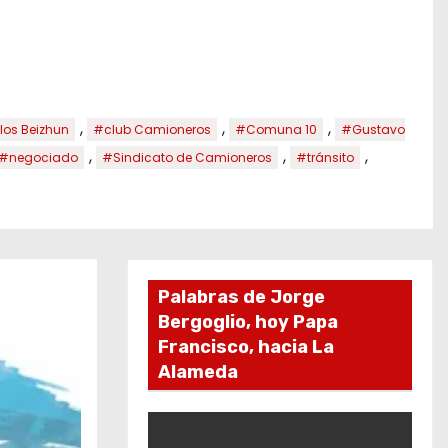
,
,
,
los Beizhun
#club Camioneros
#Comuna 10
#Gustavo
,
,
,
#negociado
#Sindicato de Camioneros
#tránsito
Palabras de Jorge
Bergoglio, hoy Papa
Francisco, hacia La
Alameda