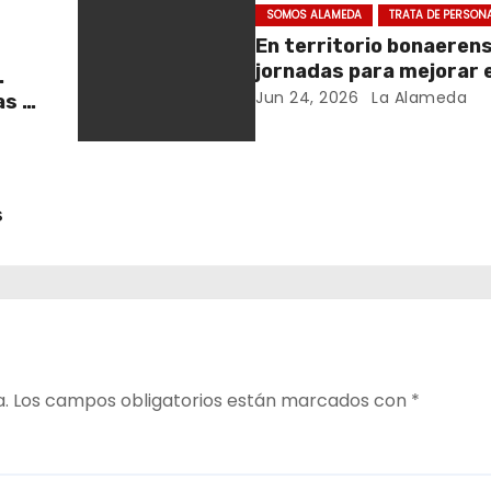
SOMOS ALAMEDA
TRATA DE PERSON
En territorio bonaeren
jornadas para mejorar e
.
cuidado en comunidad
Jun 24, 2026
La Alameda
as y
y el
s
a.
Los campos obligatorios están marcados con
*