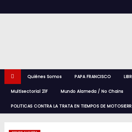
S
k
i
p
t
o
c
o
n
Quiénes Somos
PAPA FRANCISCO
LIB
t
e
Multisectorial 21F
Mundo Alameda / No Chains
n
t
POLITICAS CONTRA LA TRATA EN TIEMPOS DE MOTOSIERR