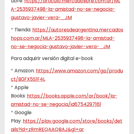
Libre
:
https://articulo.mercadolibre.com.ar/ML
A-2535937498-la-amistad-no-se-negocia-
gustavo-javier-vera-_JM
*
Tienda
:
https://autoresdeargentina.mercados
hops.com.ar/MLA-2535937498-la-amistad-
no-se-negocia-gustavo-javier-vera-_JM
Para adquirir versión digital e-book
*
Amazon
:
https://www.amazon.com/gp/produ
ct/B0FX5S1F4L
*
Apple
Books
:
https://books.apple.com/ar/book/la-
amistad-no-se-negocia/id6754297161
*
Google
Play
:
https://play.google.com/store/books/det
ails?id=zRmREQAAQBAJ&gl=ar