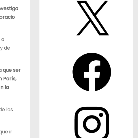
X
investiga
Horacio
 a
ey de
F
a
a que ser
c
 París,
e
n la
b
o
o
I
de los
k
n
s
t
que ir