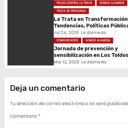
ó
PULSO CONTRA LA TRATA
SOMOS ALAMEDA
TRATA DE PERSONAS
n
La Trata en Transformación
d
Tendencias, Políticas Públic
Nuevos Desafíos. Argentina 
Jul 24, 2026
La Alameda
e
Mundo – Julio 2026
COMUNICADOS
SOMOS ALAMEDA
Jornada de prevención y
e
sensibilización en Los Toldo
n
Mar 12, 2026
La Alameda
t
r
Deja un comentario
a
Tu dirección de correo electrónico no será publicad
d
Comentario
*
a