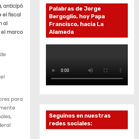
, anticipó
Palabras de Jorge
el fiscal
Bergoglio, hoy Papa
 al
Francisco, hacia La
n el marco
Alameda
 de
el
dores para
almente
Seguinos en nuestras
ales,
redes sociales:
deral