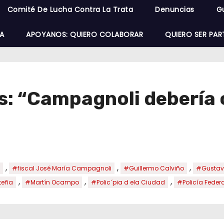
Comité De Lucha Contra La Trata
Denuncias
G
A
APOYANOS: QUIERO COLABORAR
QUIERO SER PAR
s: “Campagnoli debería c
,
,
,
#fiscal José María Campagnoli
#Guillermo Calviño
#Gustav
,
,
,
teña
#Martín Ocampo
#Polic´pia d ela Ciudad
#Policía Federa