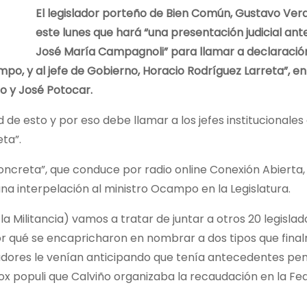
El legislador porteño de Bien Común, Gustavo Vera
este lunes que hará “una presentación judicial ante 
José María Campagnoli” para llamar a declaración
mpo, y al jefe de Gobierno, Horacio Rodríguez Larreta”, e
o y José Potocar.
de esto y por eso debe llamar a los jefes institucionales
ta”.
ncreta”, que conduce por radio online Conexión Abierta, 
a interpelación al ministro Ocampo en la Legislatura.
la Militancia) vamos a tratar de juntar a otros 20 legisla
or qué se encapricharon en nombrar a dos tipos que fin
adores le venían anticipando que tenía antecedentes pen
ox populi que Calviño organizaba la recaudación en la Fe