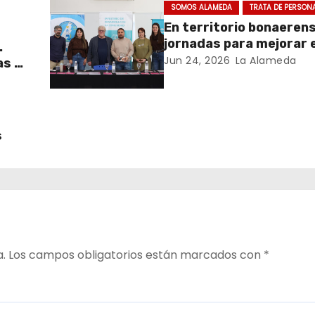
SOMOS ALAMEDA
TRATA DE PERSON
En territorio bonaeren
jornadas para mejorar e
.
cuidado en comunidad
Jun 24, 2026
La Alameda
as y
y el
s
a.
Los campos obligatorios están marcados con
*