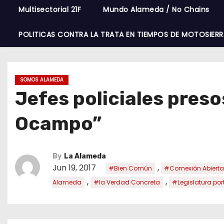
Multisectorial 21F
Mundo Alameda / No Chains
POLITICAS CONTRA LA TRATA EN TIEMPOS DE MOTOSIERR
SOMOS ALAMEDA
Jefes policiales preso
Ocampo”
By
La Alameda
Jun 19, 2017
,
#Bien Común
#Comexión Abierta
,
,
Alameda
#la Verdad Concreta
#Legislatura por