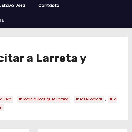
ustavo Vera
Contacto
TE
itar a Larreta y
,
,
,
o Vera
#Horacio Rodríguez Larreta
#José Potocar
#La
l