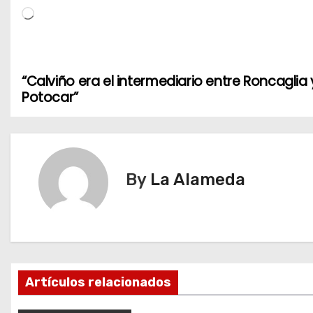
L
o
a
d
“Calviño era el intermediario entre Roncaglia 
N
i
Potocar”
n
a
g
v
…
e
By
La Alameda
g
a
c
Artículos relacionados
i