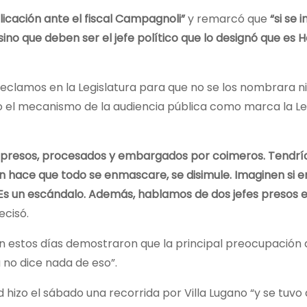
cación ante el fiscal Campagnoli”
y remarcó que
“si se 
sino que deben ser el jefe político que lo designó que es 
eclamos en la Legislatura para que no se los nombrara ni
endo el mecanismo de la audiencia pública como marca la L
a presos, procesados y embargados por coimeros. Tendrí
nen hace que todo se enmascare, se disimule. Imaginen si en
 Es un escándalo. Además, hablamos de dos jefes presos e
recisó.
n estos días demostraron que la principal preocupación 
 no dice nada de eso”.
d hizo el sábado una recorrida por Villa Lugano “y se tuvo 