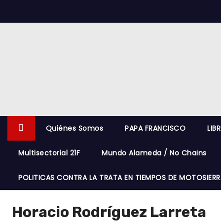
S
k
i
p
t
o
c
o
n
Quiénes Somos
PAPA FRANCISCO
LIB
t
e
Multisectorial 21F
Mundo Alameda / No Chains
n
t
POLITICAS CONTRA LA TRATA EN TIEMPOS DE MOTOSIERR
Horacio Rodríguez Larreta