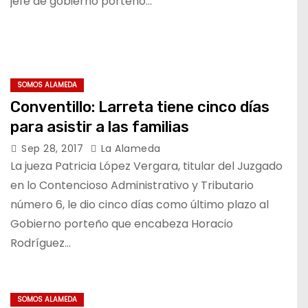
jefe de gobierno porteño…
SOMOS ALAMEDA
Conventillo: Larreta tiene cinco días
para asistir a las familias
Sep 28, 2017
La Alameda
La jueza Patricia López Vergara, titular del Juzgado
en lo Contencioso Administrativo y Tributario
número 6, le dio cinco días como último plazo al
Gobierno porteño que encabeza Horacio
Rodríguez…
SOMOS ALAMEDA