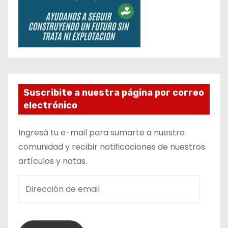
Suscribite a nuestra página por correo
electrónico
Ingresá tu e-mail para sumarte a nuestra
comunidad y recibir notificaciones de nuestros
artículos y notas.
D
i
r
e