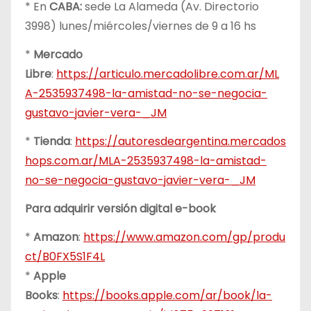
* En
CABA:
sede La Alameda (Av. Directorio
3998) lunes/miércoles/viernes de 9 a 16 hs
*
Mercado
Libre
:
https://articulo.mercadolibre.com.ar/ML
A-2535937498-la-amistad-no-se-negocia-
gustavo-javier-vera-_JM
*
Tienda
:
https://autoresdeargentina.mercados
hops.com.ar/MLA-2535937498-la-amistad-
no-se-negocia-gustavo-javier-vera-_JM
Para adquirir versión digital e-book
*
Amazon
:
https://www.amazon.com/gp/produ
ct/B0FX5S1F4L
*
Apple
Books
:
https://books.apple.com/ar/book/la-