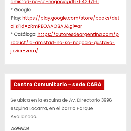
amistad-no-se-negocia/id6754297161
*
Google
Play
:
https://play.google.com/store/books/det
ails?id=zRmREQAAQBAJ&gl=ar
*
Catálogo
:
https://autoresdeargentina.com/p
roduct/la-amistad-no-se-negocia-gustavo-
javier-vera/
Centro Comunitario – sede CABA
Se ubica en la esquina de Av. Directorio 3998
esquina Lacarra, en el barrio Parque
Avellaneda.
AGENDA