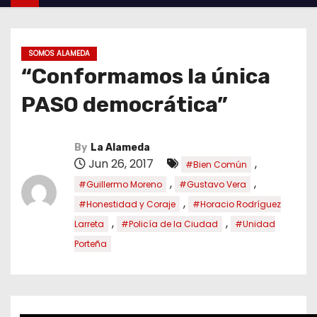
SOMOS ALAMEDA
“Conformamos la única
PASO democrática”
By
La Alameda
Jun 26, 2017
,
#Bien Común
,
,
#Guillermo Moreno
#Gustavo Vera
,
#Honestidad y Coraje
#Horacio Rodríguez
,
,
Larreta
#Policía de la Ciudad
#Unidad
Porteña