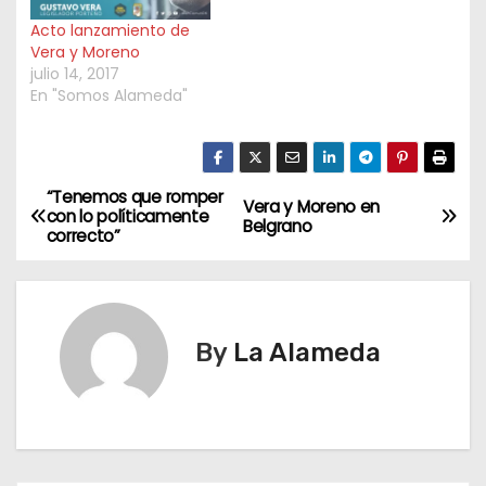
Acto lanzamiento de
Vera y Moreno
julio 14, 2017
En "Somos Alameda"
“Tenemos que romper
N
Vera y Moreno en
con lo políticamente
Belgrano
correcto”
a
v
e
By
La Alameda
g
a
c