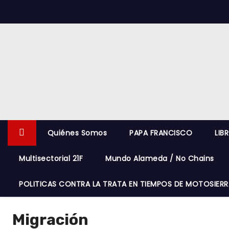
S
k
i
p
t
o
c
o
n
Quiénes Somos
PAPA FRANCISCO
LIB
t
e
Multisectorial 21F
Mundo Alameda / No Chains
n
t
POLITICAS CONTRA LA TRATA EN TIEMPOS DE MOTOSIERR
Migración