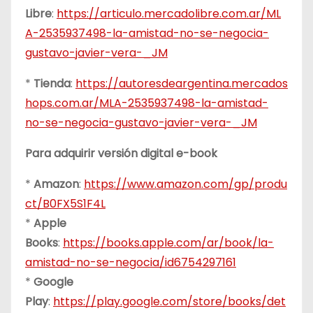
Libre
:
https://articulo.mercadolibre.com.ar/ML
A-2535937498-la-amistad-no-se-negocia-
gustavo-javier-vera-_JM
*
Tienda
:
https://autoresdeargentina.mercados
hops.com.ar/MLA-2535937498-la-amistad-
no-se-negocia-gustavo-javier-vera-_JM
Para adquirir versión digital e-book
*
Amazon
:
https://www.amazon.com/gp/produ
ct/B0FX5S1F4L
*
Apple
Books
:
https://books.apple.com/ar/book/la-
amistad-no-se-negocia/id6754297161
*
Google
Play
:
https://play.google.com/store/books/det