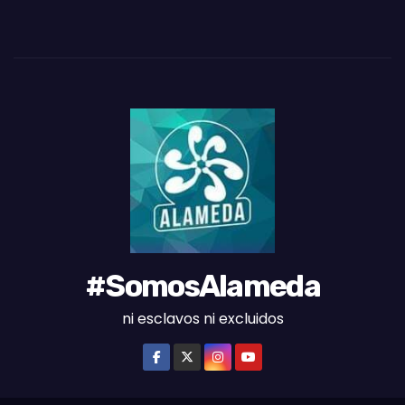
S
D
E
L
M
E
S
#SomosAlameda
ni esclavos ni excluidos