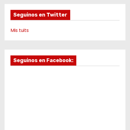
e
m
o
Seguinos en Twitter
Mis tuits
Seguinos en Facebook: