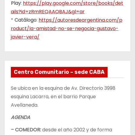
Play
:
https://play.google.com/store/books/det
ails?id=zRmREQAAQBAJ&gl=ar
*
Catálogo
:
https://autoresdeargentina.com/p
roduct/la-amistad-no-se-negocia-gustavo-
javier-vera/
Centro Comunitario – sede CABA
Se ubica en la esquina de Av. Directorio 3998
esquina Lacarra, en el barrio Parque
Avellaneda.
AGENDA
– COMEDOR:
desde el año 2002 y de forma