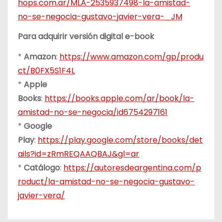
hops.com.ar/MLA-2535937498-la-amistad-
no-se-negocia-gustavo-javier-vera-_JM
Para adquirir versión digital e-book
*
Amazon
:
https://www.amazon.com/gp/produ
ct/B0FX5S1F4L
*
Apple
Books
:
https://books.apple.com/ar/book/la-
amistad-no-se-negocia/id6754297161
*
Google
Play
:
https://play.google.com/store/books/det
ails?id=zRmREQAAQBAJ&gl=ar
*
Catálogo
:
https://autoresdeargentina.com/p
roduct/la-amistad-no-se-negocia-gustavo-
javier-vera/