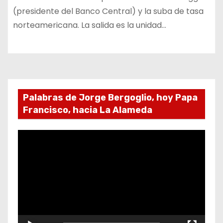
(presidente del Banco Central) y la suba de tasa
norteamericana. La salida es la unidad…
Palabras de Jorge Bergoglio, hoy Papa
Francisco, hacia La Alameda
R
e
p
r
o
d
u