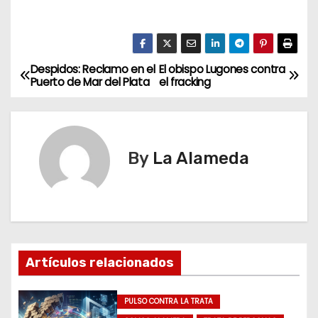
Despidos: Reclamo en el
El obispo Lugones contra
N
Puerto de Mar del Plata
el fracking
a
v
By
La Alameda
e
g
a
c
Artículos relacionados
i
PULSO CONTRA LA TRATA
ó