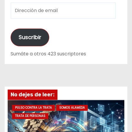
D
i
r
e
Suscribir
c
c
Sumáte a otros 423 suscriptores
i
ó
n
d
e
No dejes de leer:
e
m
PULSO CONTRA LA TRATA
SOMOS ALAMEDA
a
TRATA DE PERSONAS
i
l