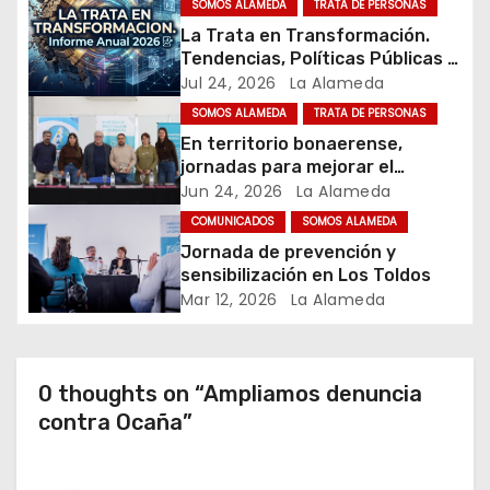
SOMOS ALAMEDA
TRATA DE PERSONAS
n
La Trata en Transformación.
Tendencias, Políticas Públicas y
d
Nuevos Desafíos. Argentina y el
Jul 24, 2026
La Alameda
Mundo – Julio 2026
SOMOS ALAMEDA
TRATA DE PERSONAS
e
En territorio bonaerense,
jornadas para mejorar el
e
cuidado en comunidad
Jun 24, 2026
La Alameda
n
COMUNICADOS
SOMOS ALAMEDA
Jornada de prevención y
t
sensibilización en Los Toldos
Mar 12, 2026
La Alameda
r
a
0 thoughts on “Ampliamos denuncia
d
contra Ocaña”
a