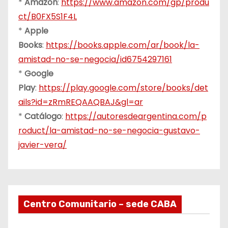
*
Amazon
:
https://www.amazon.com/gp/produ
ct/B0FX5S1F4L
*
Apple
Books
:
https://books.apple.com/ar/book/la-
amistad-no-se-negocia/id6754297161
*
Google
Play
:
https://play.google.com/store/books/det
ails?id=zRmREQAAQBAJ&gl=ar
*
Catálogo
:
https://autoresdeargentina.com/p
roduct/la-amistad-no-se-negocia-gustavo-
javier-vera/
Centro Comunitario – sede CABA