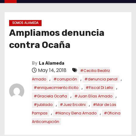
SOMOS ALAMEDA
Ampliamos denuncia
contra Ocaña
By
La Alameda
May 14, 2018
#Cecilia Beatriz
,
,
,
Amado
#corrupción
#denuncia penal
,
,
#enriquecimiento ilícito
#Fiscal Di Lello
,
,
#Graciela Ocaña
#Juan Elías Amado
,
,
#jubilado
#Juez Ercolini
#Mar de Las
,
,
Pampas
#Nancy Elena Amado
#Oficina
Anticorrupción