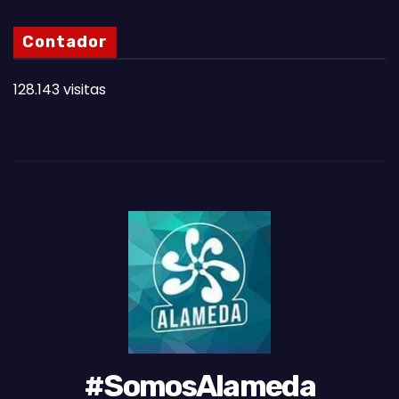
S
N
Contador
O
T
128.143 visitas
A
S
D
E
L
M
E
S
#SomosAlameda