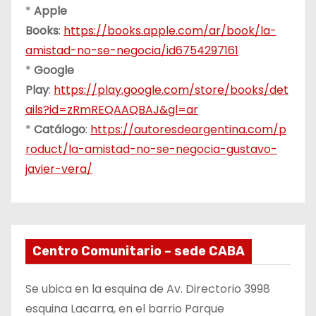
*
Apple
Books
:
https://books.apple.com/ar/book/la-
amistad-no-se-negocia/id6754297161
*
Google
Play
:
https://play.google.com/store/books/det
ails?id=zRmREQAAQBAJ&gl=ar
*
Catálogo
:
https://autoresdeargentina.com/p
roduct/la-amistad-no-se-negocia-gustavo-
javier-vera/
Centro Comunitario – sede CABA
Se ubica en la esquina de Av. Directorio 3998
esquina Lacarra, en el barrio Parque