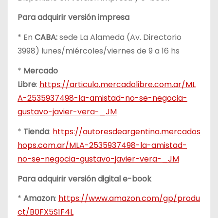
Para adquirir versión impresa
* En
CABA:
sede La Alameda (Av. Directorio
3998) lunes/miércoles/viernes de 9 a 16 hs
*
Mercado
Libre
:
https://articulo.mercadolibre.com.ar/ML
A-2535937498-la-amistad-no-se-negocia-
gustavo-javier-vera-_JM
*
Tienda
:
https://autoresdeargentina.mercados
hops.com.ar/MLA-2535937498-la-amistad-
no-se-negocia-gustavo-javier-vera-_JM
Para adquirir versión digital e-book
*
Amazon
:
https://www.amazon.com/gp/produ
ct/B0FX5S1F4L