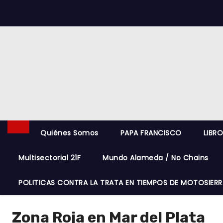
S
k
i
p
t
o
c
o
n
t
Quiénes Somos
PAPA FRANCISCO
LIBR
e
Multisectorial 21F
Mundo Alameda / No Chains
n
t
POLITICAS CONTRA LA TRATA EN TIEMPOS DE MOTOSIERR
Zona Roja en Mar del Plata