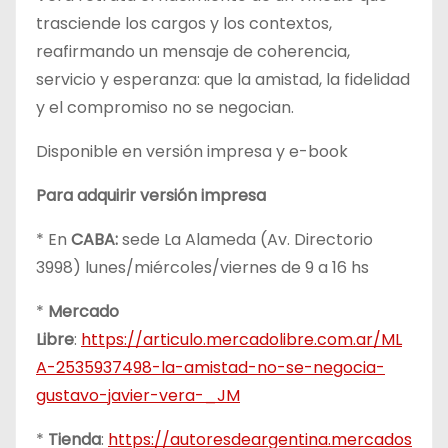
trasciende los cargos y los contextos,
reafirmando un mensaje de coherencia,
servicio y esperanza: que la amistad, la fidelidad
y el compromiso no se negocian.
Disponible en versión impresa y e-book
Para adquirir versión impresa
* En
CABA:
sede La Alameda (Av. Directorio
3998) lunes/miércoles/viernes de 9 a 16 hs
*
Mercado
Libre
:
https://articulo.mercadolibre.com.ar/ML
A-2535937498-la-amistad-no-se-negocia-
gustavo-javier-vera-_JM
*
Tienda
:
https://autoresdeargentina.mercados