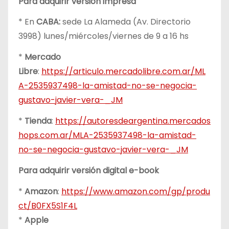
Para adquirir versión impresa
* En
CABA:
sede La Alameda (Av. Directorio
3998) lunes/miércoles/viernes de 9 a 16 hs
*
Mercado
Libre
:
https://articulo.mercadolibre.com.ar/ML
A-2535937498-la-amistad-no-se-negocia-
gustavo-javier-vera-_JM
*
Tienda
:
https://autoresdeargentina.mercados
hops.com.ar/MLA-2535937498-la-amistad-
no-se-negocia-gustavo-javier-vera-_JM
Para adquirir versión digital e-book
*
Amazon
:
https://www.amazon.com/gp/produ
ct/B0FX5S1F4L
*
Apple