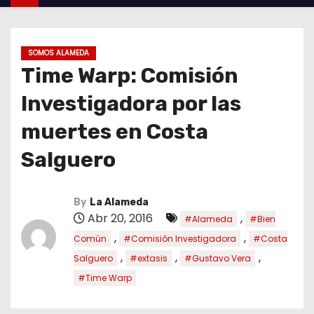
SOMOS ALAMEDA
Time Warp: Comisión
Investigadora por las
muertes en Costa
Salguero
By
La Alameda
Abr 20, 2016
,
#Alameda
#Bien
,
,
Común
#Comisión Investigadora
#Costa
,
,
,
Salguero
#extasis
#Gustavo Vera
#Time Warp