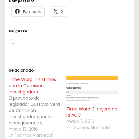
Compártelo:
Facebook
X
Me gusta:
L
o
a
d
Relacionado
i
Time Warp: Insistimos
n
con la Comisión
Investigadora
g
El proyecto del
…
legislador Gustavo Vera
Time Warp: El cajero de
de Comisión
la AGC
Investigadora por las
mayo 5, 2016
cinco jóvenes y
En "Somos Alameda"
decenas de internados
mayo 13, 2016
por el consumo de
En "Somos Alameda"