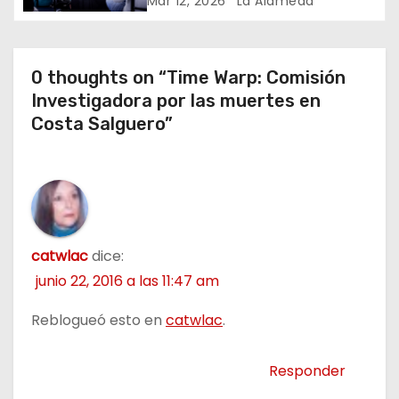
Mar 12, 2026
La Alameda
r
a
0 thoughts on “Time Warp: Comisión
d
Investigadora por las muertes en
a
Costa Salguero”
s
catwlac
dice:
junio 22, 2016 a las 11:47 am
Reblogueó esto en
catwlac
.
Responder