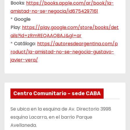
Books
:
https://books.apple.com/ar/book/la-
amistad-no-se-negocia/id6754297161
*
Google
Play
:
https://play.google.com/store/books/det
ails?id=zRmREQAAQBAJ&gl=ar
*
Catálogo
:
https://autoresdeargentina.com/p
roduct/la-amistad-no-se-negocia-gustavo-
javier-vera/
Centro Comunitario – sede CABA
Se ubica en la esquina de Av. Directorio 3998
esquina Lacarra, en el barrio Parque
Avellaneda.