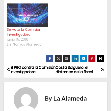
drogas en fiesta Time
Warp en Costa
Salguero sigue siendo
discutida en la
Legislatura porteña.
Se vota la Comisión
Investigadora
junio 15, 2016
En "Somos Alameda"
El PRO contra la Comisión
Costa Salguero: el
N
Investigadora
dictamen de la fiscal
a
v
By
La Alameda
e