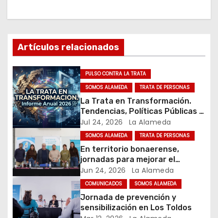
g
a
c
Artículos relacionados
i
PULSO CONTRA LA TRATA
ó
SOMOS ALAMEDA
TRATA DE PERSONAS
n
La Trata en Transformación.
Tendencias, Políticas Públicas y
d
Nuevos Desafíos. Argentina y el
Jul 24, 2026
La Alameda
Mundo – Julio 2026
SOMOS ALAMEDA
TRATA DE PERSONAS
e
En territorio bonaerense,
jornadas para mejorar el
e
cuidado en comunidad
Jun 24, 2026
La Alameda
n
COMUNICADOS
SOMOS ALAMEDA
Jornada de prevención y
t
sensibilización en Los Toldos