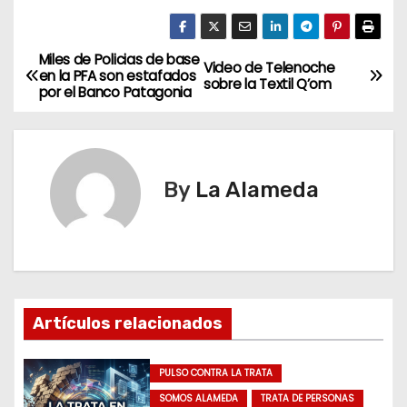
Miles de Policias de base
N
Video de Telenoche
en la PFA son estafados
sobre la Textil Q’om
por el Banco Patagonia
a
v
e
By
La Alameda
g
a
c
Artículos relacionados
i
ó
PULSO CONTRA LA TRATA
SOMOS ALAMEDA
TRATA DE PERSONAS