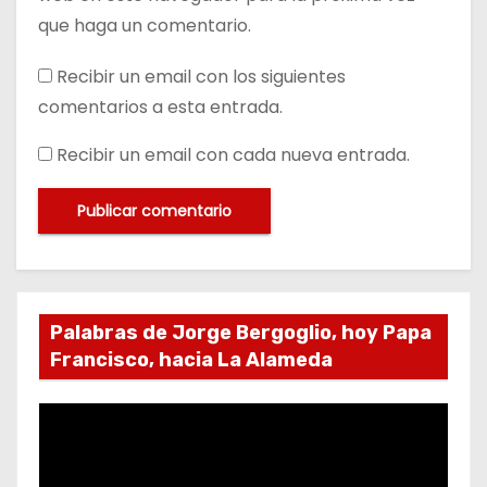
que haga un comentario.
Recibir un email con los siguientes
comentarios a esta entrada.
Recibir un email con cada nueva entrada.
Palabras de Jorge Bergoglio, hoy Papa
Francisco, hacia La Alameda
R
e
p