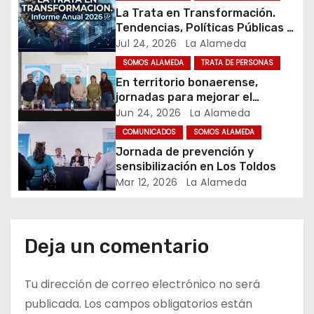
n
La Trata en Transformación.
Tendencias, Políticas Públicas y
d
Nuevos Desafíos. Argentina y el
Jul 24, 2026
La Alameda
Mundo – Julio 2026
e
SOMOS ALAMEDA
TRATA DE PERSONAS
En territorio bonaerense,
e
jornadas para mejorar el
cuidado en comunidad
Jun 24, 2026
La Alameda
n
COMUNICADOS
SOMOS ALAMEDA
t
Jornada de prevención y
sensibilización en Los Toldos
r
Mar 12, 2026
La Alameda
a
d
Deja un comentario
a
Tu dirección de correo electrónico no será
s
publicada.
Los campos obligatorios están