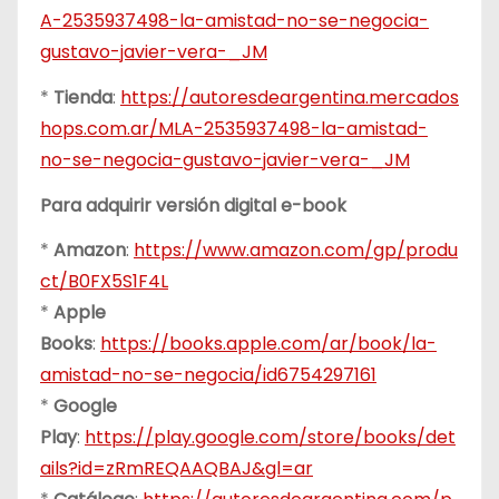
A-2535937498-la-amistad-no-se-negocia-
gustavo-javier-vera-_JM
*
Tienda
:
https://autoresdeargentina.mercados
hops.com.ar/MLA-2535937498-la-amistad-
no-se-negocia-gustavo-javier-vera-_JM
Para adquirir versión digital e-book
*
Amazon
:
https://www.amazon.com/gp/produ
ct/B0FX5S1F4L
*
Apple
Books
:
https://books.apple.com/ar/book/la-
amistad-no-se-negocia/id6754297161
*
Google
Play
:
https://play.google.com/store/books/det
ails?id=zRmREQAAQBAJ&gl=ar