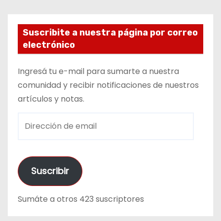
Suscribite a nuestra página por correo
electrónico
Ingresá tu e-mail para sumarte a nuestra
comunidad y recibir notificaciones de nuestros
artículos y notas.
D
i
r
e
Suscribir
c
c
Sumáte a otros 423 suscriptores
i
ó