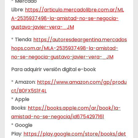
*
Mercado
Libre
:
https://articulo.mercadolibre.com.ar/ML
A-2535937498-la-amistad-no-se-negocia-
gustavo-javier-vera-_JM
*
Tienda
:
https://autoresdeargentina.mercados
hops.com.ar/MLA-2535937498-la-amistad-
no-se-negocia-gustavo-javier-vera-_JM
Para adquirir versión digital e-book
*
Amazon
:
https://www.amazon.com/gp/produ
ct/B0FX5S1F4L
*
Apple
Books
:
https://books.apple.com/ar/book/la-
amistad-no-se-negocia/id6754297161
*
Google
Play
:
https://play.google.com/store/books/det