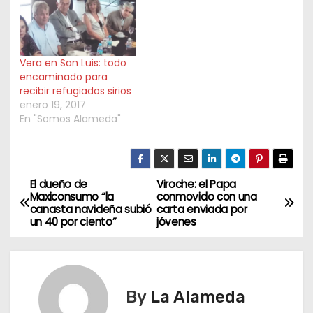
Vera en San Luis: todo
encaminado para
recibir refugiados sirios
enero 19, 2017
En "Somos Alameda"
El dueño de
Viroche: el Papa
N
Maxiconsumo “la
conmovido con una
canasta navideña subió
carta enviada por
a
un 40 por ciento”
jóvenes
v
e
By
La Alameda
g