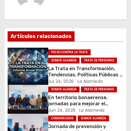
a
c
i
Artículos relacionados
ó
PULSO CONTRA LA TRATA
n
SOMOS ALAMEDA
TRATA DE PERSONAS
La Trata en Transformación.
d
Tendencias, Políticas Públicas y
Nuevos Desafíos. Argentina y el
Jul 24, 2026
La Alameda
e
Mundo – Julio 2026
SOMOS ALAMEDA
TRATA DE PERSONAS
e
En territorio bonaerense,
jornadas para mejorar el
n
cuidado en comunidad
Jun 24, 2026
La Alameda
t
COMUNICADOS
SOMOS ALAMEDA
Jornada de prevención y