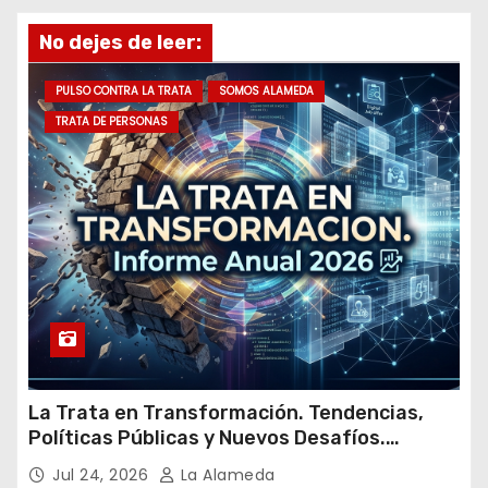
e
No dejes de leer:
e
m
PULSO CONTRA LA TRATA
SOMOS ALAMEDA
a
TRATA DE PERSONAS
i
l
La Trata en Transformación. Tendencias,
Políticas Públicas y Nuevos Desafíos.
Argentina y el Mundo – Julio 2026
Jul 24, 2026
La Alameda