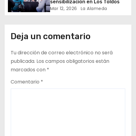
r
sensibilización en Los Toldos
Mar 12, 2026
La Alameda
a
d
Deja un comentario
a
s
Tu dirección de correo electrónico no será
publicada.
Los campos obligatorios están
marcados con
*
Comentario
*