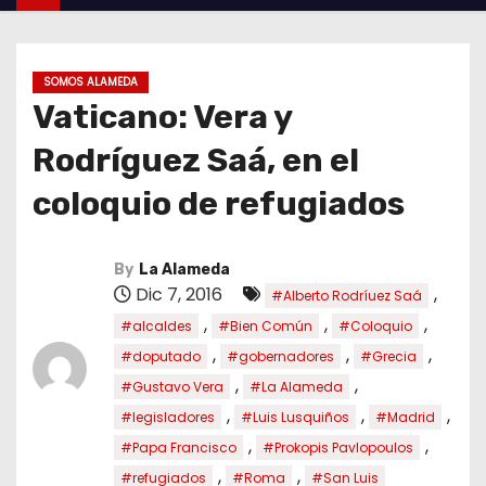
SOMOS ALAMEDA
Vaticano: Vera y
Rodríguez Saá, en el
coloquio de refugiados
By
La Alameda
Dic 7, 2016
,
#Alberto Rodríuez Saá
,
,
,
#alcaldes
#Bien Común
#Coloquio
,
,
,
#doputado
#gobernadores
#Grecia
,
,
#Gustavo Vera
#La Alameda
,
,
,
#legisladores
#Luis Lusquiños
#Madrid
,
,
#Papa Francisco
#Prokopis Pavlopoulos
,
,
#refugiados
#Roma
#San Luis