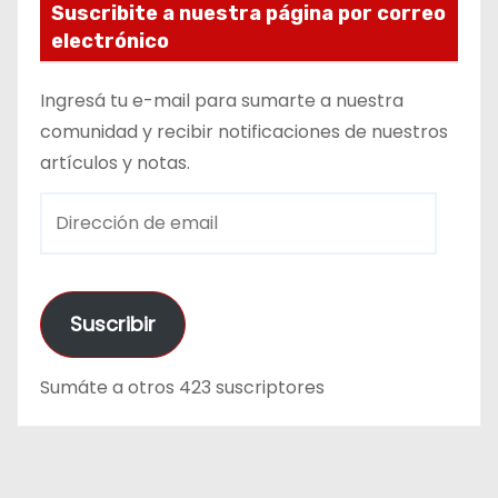
Suscribite a nuestra página por correo
electrónico
Ingresá tu e-mail para sumarte a nuestra
comunidad y recibir notificaciones de nuestros
artículos y notas.
D
i
r
e
Suscribir
c
c
Sumáte a otros 423 suscriptores
i
ó
n
d