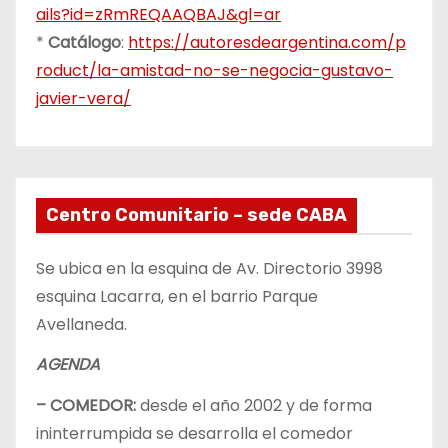
ails?id=zRmREQAAQBAJ&gl=ar
*
Catálogo
:
https://autoresdeargentina.com/p
roduct/la-amistad-no-se-negocia-gustavo-
javier-vera/
Centro Comunitario – sede CABA
Se ubica en la esquina de Av. Directorio 3998
esquina Lacarra, en el barrio Parque
Avellaneda.
AGENDA
– COMEDOR:
desde el año 2002 y de forma
ininterrumpida se desarrolla el comedor