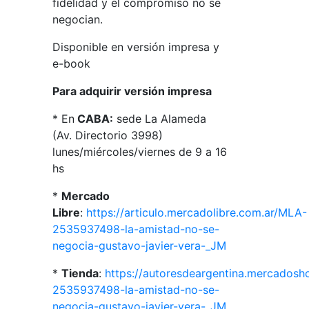
fidelidad y el compromiso no se
negocian.
Disponible en versión impresa y
e-book
Para adquirir versión impresa
* En
CABA:
sede La Alameda
(Av. Directorio 3998)
lunes/miércoles/viernes de 9 a 16
hs
*
Mercado
Libre
:
https://articulo.mercadolibre.com.ar/MLA-
2535937498-la-amistad-no-se-
negocia-gustavo-javier-vera-_JM
*
Tienda
:
https://autoresdeargentina.mercados
2535937498-la-amistad-no-se-
negocia-gustavo-javier-vera-_JM