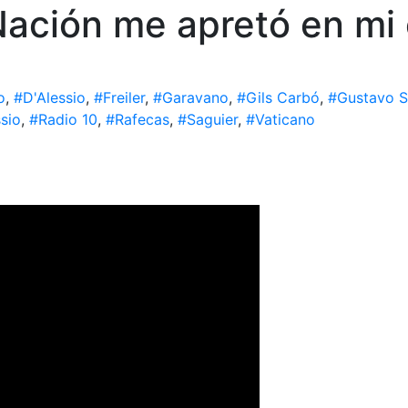
Nación me apretó en mi
o
,
#D'Alessio
,
#Freiler
,
#Garavano
,
#Gils Carbó
,
#Gustavo S
sio
,
#Radio 10
,
#Rafecas
,
#Saguier
,
#Vaticano