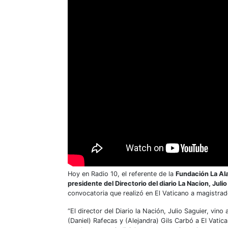
Hoy en Radio 10, el referente de la
Fundación La Al
presidente del Directorio del diario La Nacion, Juli
convocatoria que realizó en El Vaticano a magistrado
“El director del Diario la Nación, Julio Saguier, vin
(Daniel) Rafecas y (Alejandra) Gils Carbó a El Vatic