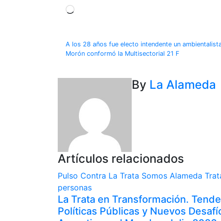
Loading…
Navegación
A los 28 años fue electo intendente un ambientalist
Morón conformó la Multisectorial 21 F
de
entradas
By
La Alameda
Artículos relacionados
Pulso Contra La Trata
Somos Alameda
Trat
personas
La Trata en Transformación. Tende
Políticas Públicas y Nuevos Desafí