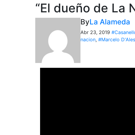
“El dueño de La 
By
La Alameda
Abr 23, 2019
#Casanell
nacion
,
#Marcelo D'Ales