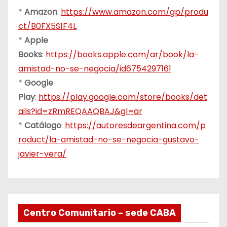
*
Amazon
:
https://www.amazon.com/gp/produ
ct/B0FX5S1F4L
*
Apple
Books
:
https://books.apple.com/ar/book/la-
amistad-no-se-negocia/id6754297161
*
Google
Play
:
https://play.google.com/store/books/det
ails?id=zRmREQAAQBAJ&gl=ar
*
Catálogo
:
https://autoresdeargentina.com/p
roduct/la-amistad-no-se-negocia-gustavo-
javier-vera/
Centro Comunitario – sede CABA