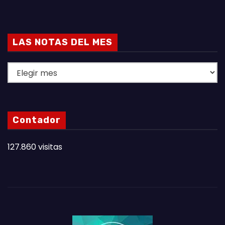
LAS NOTAS DEL MES
L
A
S
N
Contador
O
T
127.860 visitas
A
S
D
E
L
M