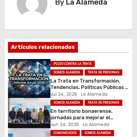
By
La Alameda
g
a
c
i
Artículos relacionados
ó
PULSO CONTRA LA TRATA
n
SOMOS ALAMEDA
TRATA DE PERSONAS
La Trata en Transformación.
d
Tendencias, Políticas Públicas y
Nuevos Desafíos. Argentina y el
Jul 24, 2026
La Alameda
e
Mundo – Julio 2026
SOMOS ALAMEDA
TRATA DE PERSONAS
e
En territorio bonaerense,
jornadas para mejorar el
n
cuidado en comunidad
Jun 24, 2026
La Alameda
t
COMUNICADOS
SOMOS ALAMEDA