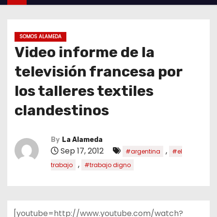
SOMOS ALAMEDA
Video informe de la
televisión francesa por
los talleres textiles
clandestinos
By
La Alameda
Sep 17, 2012
,
#argentina
#el
,
trabajo
#trabajo digno
[youtube=http://www.youtube.com/watch?