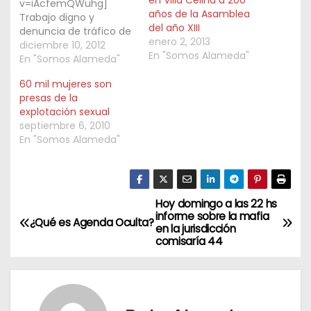
v=iAcfemQWuhg]
años de la Asamblea
Trabajo digno y
del año XIII
denuncia de tráfico de
enero 2, 2013
personas. Esos son los
diciembre 10, 2012
En "Somos Alameda"
principales objetivos de
En "Somos Alameda"
la cooperativa La
60 mil mujeres son
Alameda, que funciona
presas de la
como taller textil en
explotación sexual
Buenos Aires, dando
septiembre 6, 2010
empleo a ex víctimas
En "Somos Alameda"
de tráfico humano que
trabajaban en talleres
clandestinos. Además
realizan acciones de
denuncia, aseguran
Hoy domingo a las 22 hs
N
que el 80% de…
informe sobre la mafia
¿Qué es Agenda Oculta?
en la jurisdicción
a
comisaría 44
v
e