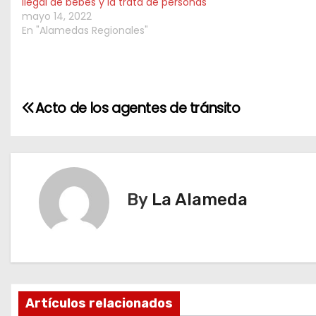
ilegal de bebés y la trata de personas
mayo 14, 2022
En "Alamedas Regionales"
N
Acto de los agentes de tránsito
a
v
e
By
La Alameda
g
a
c
Artículos relacionados
i