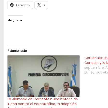
Facebook
X
Me gusta:
Relacionado
Corrientes: 
Canecin y la M
septiembre 7,
En "Somos Al
La Alameda en Corrientes: una historia de
lucha contra el narcotráfico, la adopción