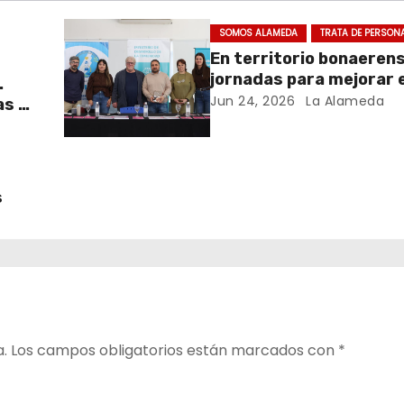
SOMOS ALAMEDA
TRATA DE PERSON
En territorio bonaeren
jornadas para mejorar e
.
cuidado en comunidad
Jun 24, 2026
La Alameda
as y
y el
s
a.
Los campos obligatorios están marcados con
*