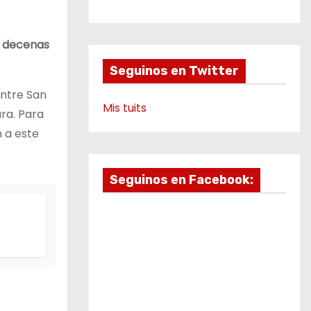
b
a
u
g
v
o
g
b
r
i
o
r
e
a
k
a
m
d
e decenas
m
e
Seguinos en Twitter
o
entre San
Mis tuits
ura. Para
 a este
Seguinos en Facebook: