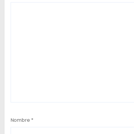
a
s
Nombre
*