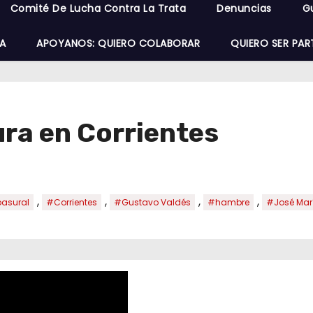
Comité De Lucha Contra La Trata
Denuncias
G
A
APOYANOS: QUIERO COLABORAR
QUIERO SER PAR
ura en Corrientes
,
,
,
,
asural
#Corrientes
#Gustavo Valdés
#hambre
#José Mar