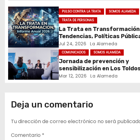
ó
PULSO CONTRA LA TRATA
SOMOS ALAMEDA
TRATA DE PERSONAS
n
La Trata en Transformación
d
Tendencias, Políticas Públic
Nuevos Desafíos. Argentina 
Jul 24, 2026
La Alameda
e
Mundo – Julio 2026
COMUNICADOS
SOMOS ALAMEDA
Jornada de prevención y
e
sensibilización en Los Toldo
n
Mar 12, 2026
La Alameda
t
r
Deja un comentario
a
Tu dirección de correo electrónico no será publicad
d
Comentario
*