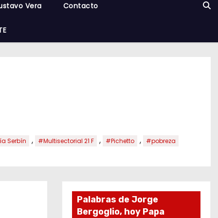
ustavo Vera
Contacto
TE
,
,
,
ía Serbín
#Multisectorial 21 F
#Pichetto
#pobreza
Palabras de Jorge
Bergoglio, hoy Papa