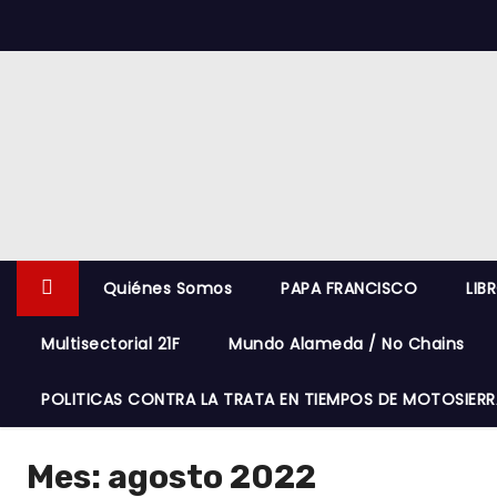
S
k
i
p
t
o
c
o
n
Quiénes Somos
PAPA FRANCISCO
LIB
t
e
Multisectorial 21F
Mundo Alameda / No Chains
n
t
POLITICAS CONTRA LA TRATA EN TIEMPOS DE MOTOSIERR
Mes:
agosto 2022