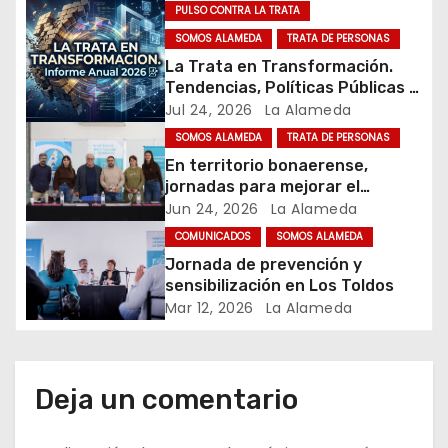
PULSO CONTRA LA TRATA
ó
SOMOS ALAMEDA
TRATA DE PERSONAS
n
La Trata en Transformación.
Tendencias, Políticas Públicas y
d
Nuevos Desafíos. Argentina y el
Jul 24, 2026
La Alameda
Mundo – Julio 2026
SOMOS ALAMEDA
TRATA DE PERSONAS
e
En territorio bonaerense,
jornadas para mejorar el
e
cuidado en comunidad
Jun 24, 2026
La Alameda
n
COMUNICADOS
SOMOS ALAMEDA
Jornada de prevención y
t
sensibilización en Los Toldos
Mar 12, 2026
La Alameda
r
a
Deja un comentario
d