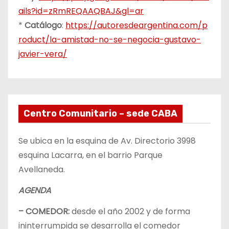
ails?id=zRmREQAAQBAJ&gl=ar
*
Catálogo
:
https://autoresdeargentina.com/p
roduct/la-amistad-no-se-negocia-gustavo-
javier-vera/
Centro Comunitario – sede CABA
Se ubica en la esquina de Av. Directorio 3998
esquina Lacarra, en el barrio Parque
Avellaneda.
AGENDA
– COMEDOR:
desde el año 2002 y de forma
ininterrumpida se desarrolla el comedor