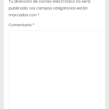
a
Tu dirección de correo electrónico no será
publicada.
Los campos obligatorios están
s
marcados con
*
Comentario
*