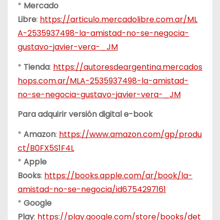
*
Mercado
Libre
:
https://articulo.mercadolibre.com.ar/ML
A-2535937498-la-amistad-no-se-negocia-
gustavo-javier-vera-_JM
*
Tienda
:
https://autoresdeargentina.mercados
hops.com.ar/MLA-2535937498-la-amistad-
no-se-negocia-gustavo-javier-vera-_JM
Para adquirir versión digital e-book
*
Amazon
:
https://www.amazon.com/gp/produ
ct/B0FX5S1F4L
*
Apple
Books
:
https://books.apple.com/ar/book/la-
amistad-no-se-negocia/id6754297161
*
Google
Play
:
https://play.google.com/store/books/det