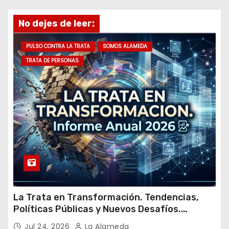
e
No dejes de leer:
e
m
PULSO CONTRA LA TRATA
SOMOS ALAMEDA
a
TRATA DE PERSONAS
i
l
La Trata en Transformación. Tendencias,
Políticas Públicas y Nuevos Desafíos.
Argentina y el Mundo – Julio 2026
Jul 24, 2026
La Alameda