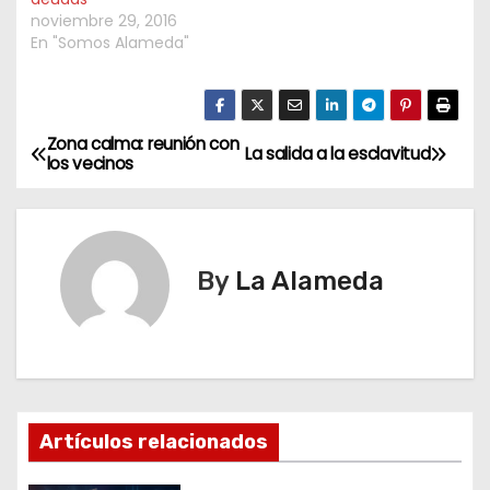
noviembre 29, 2016
En "Somos Alameda"
Zona calma: reunión con
N
La salida a la esclavitud
los vecinos
a
v
By
La Alameda
e
g
a
c
Artículos relacionados
i