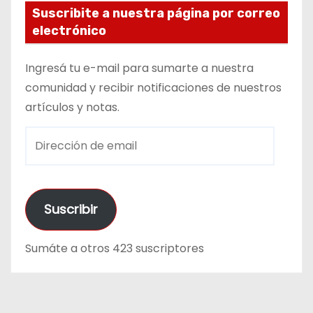
Suscribite a nuestra página por correo
electrónico
Ingresá tu e-mail para sumarte a nuestra
comunidad y recibir notificaciones de nuestros
artículos y notas.
D
i
r
e
Suscribir
c
c
Sumáte a otros 423 suscriptores
i
ó
n
d