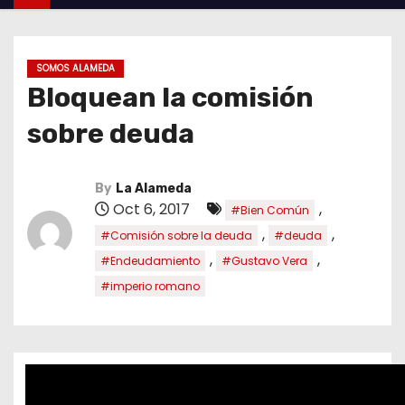
SOMOS ALAMEDA
Bloquean la comisión
sobre deuda
By
La Alameda
Oct 6, 2017
,
#Bien Común
,
,
#Comisión sobre la deuda
#deuda
,
,
#Endeudamiento
#Gustavo Vera
#imperio romano