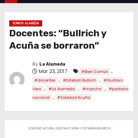
SOMOS ALAMEDA
Docentes: “Bullrich y
Acuña se borraron”
By
La Alameda
Mar 23, 2017
,
#Bien Común
,
,
#docentes
#Esteban Bullrich
#Gustavo
,
,
,
Vera
#La Alameda
#marcha
#paritaria
,
nacional
#Soledad Acuña
SOLEDAD ACUÑA, GUSTAVO VERA Y ESTEBAN BULLRICH