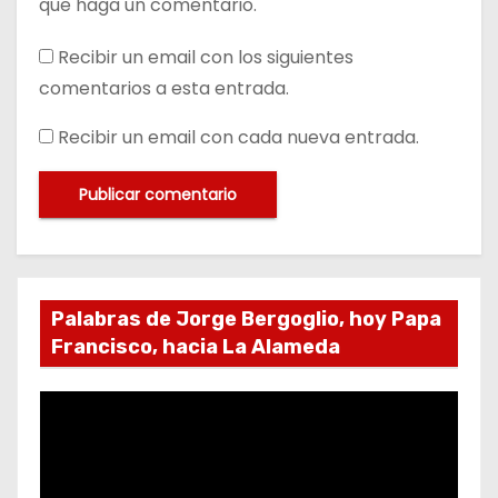
que haga un comentario.
Recibir un email con los siguientes
comentarios a esta entrada.
Recibir un email con cada nueva entrada.
Palabras de Jorge Bergoglio, hoy Papa
Francisco, hacia La Alameda
R
e
p