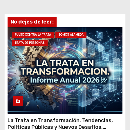
d
e
No dejes de leer:
e
m
PULSO CONTRA LA TRATA
SOMOS ALAMEDA
a
TRATA DE PERSONAS
i
l
La Trata en Transformación. Tendencias,
Políticas Públicas y Nuevos Desafíos.