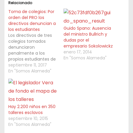
Relacionado
i
Toma de colegios: Por
n
orden del PRO los
directivos denuncian a
g
Guido Spano: Ausencia
los estudiantes
…
del ministro Bullrich y
Los directivos de tres
dudas por el
colegios tomados
empresario Sokolowickz
denunciaron
enero 17, 2014
penalmente a los
En "Somos Alameda"
propios estudiantes de
sus instituciones. Los
septiembre 11, 2017
directivos argumentan
En "Somos Alameda"
que recibieron un
instructivo que la
propia Soledad Acuña,
ministra de Educación
porteña, ahora niega
ante la Asesoría Tutelar
Hay 2.200 niños en 350
de Menores haberlo
talleres esclavos
difundido. Asimismo la
septiembre 10, 2015
Policía de la Ciudad,
En "Somos Alameda"
que depende de…