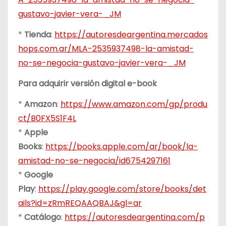
gustavo-javier-vera-_JM
*
Tienda
:
https://autoresdeargentina.mercados
hops.com.ar/MLA-2535937498-la-amistad-
no-se-negocia-gustavo-javier-vera-_JM
Para adquirir versión digital e-book
*
Amazon
:
https://www.amazon.com/gp/produ
ct/B0FX5S1F4L
*
Apple
Books
:
https://books.apple.com/ar/book/la-
amistad-no-se-negocia/id6754297161
*
Google
Play
:
https://play.google.com/store/books/det
ails?id=zRmREQAAQBAJ&gl=ar
*
Catálogo
:
https://autoresdeargentina.com/p