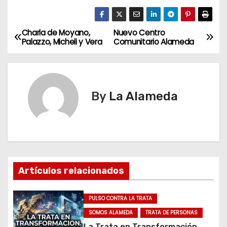
Charla de Moyano,
Nuevo Centro
N
Palazzo, Micheli y Vera
Comunitario Alameda
a
v
By
La Alameda
e
g
a
c
Artículos relacionados
i
PULSO CONTRA LA TRATA
ó
SOMOS ALAMEDA
TRATA DE PERSONAS
La Trata en Transformación.