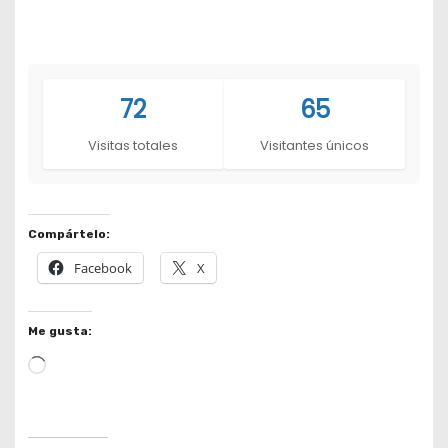
72
65
Visitas totales
Visitantes únicos
Compártelo:
Facebook
X
Me gusta:
L
o
a
d