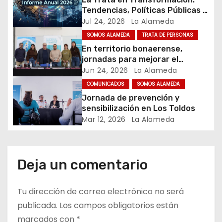
n
Tendencias, Políticas Públicas y
d
Nuevos Desafíos. Argentina y el
Jul 24, 2026
La Alameda
Mundo – Julio 2026
SOMOS ALAMEDA
TRATA DE PERSONAS
e
En territorio bonaerense,
jornadas para mejorar el
e
cuidado en comunidad
Jun 24, 2026
La Alameda
n
COMUNICADOS
SOMOS ALAMEDA
Jornada de prevención y
t
sensibilización en Los Toldos
Mar 12, 2026
La Alameda
r
a
Deja un comentario
d
a
Tu dirección de correo electrónico no será
publicada.
Los campos obligatorios están
s
marcados con
*