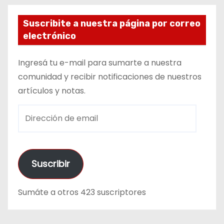
Suscribite a nuestra página por correo
electrónico
Ingresá tu e-mail para sumarte a nuestra
comunidad y recibir notificaciones de nuestros
artículos y notas.
D
i
r
e
Suscribir
c
c
Sumáte a otros 423 suscriptores
i
ó
n