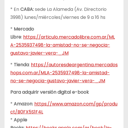
* En
CABA:
sede La Alameda (Av. Directorio
3998) lunes/miércoles/viernes de 9 a 16 hs
*
Mercado
Libre
:
https://articulo.mercadolibre.com.ar/ML
A-2535937498-la-amistad-no-se-negocia-
gustavo-javier-vera-_JM
*
Tienda
:
https://autoresdeargentina.mercados
hops.com.ar/MLA-2535937498-la-amistad-
no-se-negocia-gustavo-javier-vera-_JM
Para adquirir versión digital e-book
*
Amazon
:
https://www.amazon.com/gp/produ
ct/B0FX5S1F4L
*
Apple
Books
:
https://books.apple.com/ar/book/la-