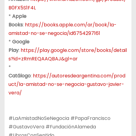
B0FX5S1F4L
*
Apple
Books
:
https://books.apple.com/ar/book/la-
amistad-no-se-negocia/id6754297161
*
Google
Play
:
https://play.google.com/store/books/detail
s?id=zRmREQAAQBAJ&gl=ar
*
Catálogo
:
https://autoresdeargentina.com/prod
uct/la-amistad-no-se-negocia-gustavo-javier-
vera/
#LaAmistadNoSeNegocia #PapaFrancisco
#GustavoVera #FundaciónAlameda
#LibrosConSentido