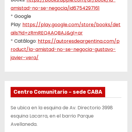
amistad-no-se-negocia/id6754297161
*
Google
Play
:
https://play.google.com/store/books/det
ails?id=zRmREQAAQBAJ&gl=ar
*
Catálogo
:
https://autoresdeargentina.com/p
roduct/la-amistad-no-se-negocia-gustavo-
javier-vera/
Centro Comunitario – sede CABA
Se ubica en la esquina de Av. Directorio 3998
esquina Lacarra, en el barrio Parque
Avellaneda.