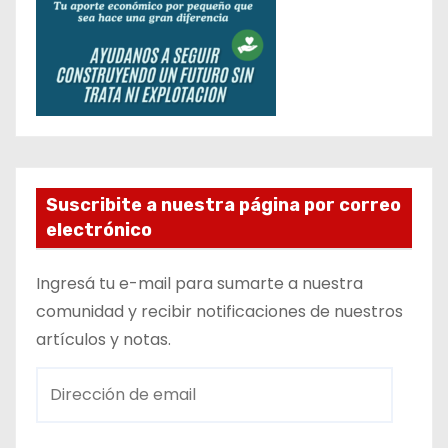
Suscribite a nuestra página por correo
electrónico
Ingresá tu e-mail para sumarte a nuestra
comunidad y recibir notificaciones de nuestros
artículos y notas.
D
i
r