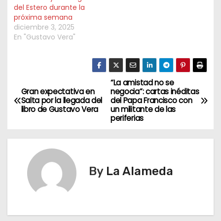
del Estero durante la
próxima semana
diciembre 3, 2025
En "Gustavo Vera"
“La amistad no se
N
Gran expectativa en
negocia”: cartas inéditas
Salta por la llegada del
del Papa Francisco con
a
libro de Gustavo Vera
un militante de las
periferias
v
e
g
By
La Alameda
a
c