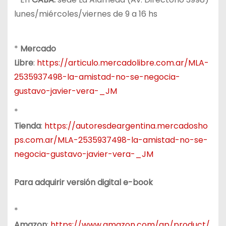
lunes/miércoles/viernes de 9 a 16 hs
*
Mercado
Libre
:
https://articulo.mercadolibre.com.ar/MLA-
2535937498-la-amistad-no-se-negocia-
gustavo-javier-vera-_JM
*
Tienda
:
https://autoresdeargentina.mercadosho
ps.com.ar/MLA-2535937498-la-amistad-no-se-
negocia-gustavo-javier-vera-_JM
Para adquirir versión digital e-book
*
Amazon
:
https://www.amazon.com/gp/product/