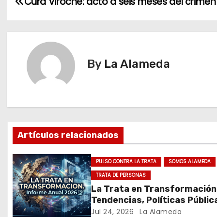
N
Cura Viroche: acto a seis meses del crimen
a
v
e
By
La Alameda
g
a
c
Artículos relacionados
i
ó
PULSO CONTRA LA TRATA
SOMOS ALAMEDA
TRATA DE PERSONAS
n
La Trata en Transformación
d
Tendencias, Políticas Públic
Nuevos Desafíos. Argentina 
Jul 24, 2026
La Alameda