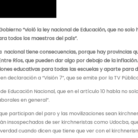
obierno “violó la ley nacional de Educación, que no solo 
ara todos los maestros del país”.
ia nacional tiene consecuencias, porque hay provincias q
ntre Ríos, que pueden dar algo por debajo de la inflación.
ones educativas para todas las escuelas y aparte para di
en declaración a “Visión 7”, que se emite por la TV Pública
y de Educación Nacional, que
en el artículo 10
habla no sol
aborales en general”.
 participan del paro y las movilizaciones sean kirchneri
están insospechados de ser kirchneristas como Udocba, q
a verdad cuando dicen que tiene que ver con el kirchneris