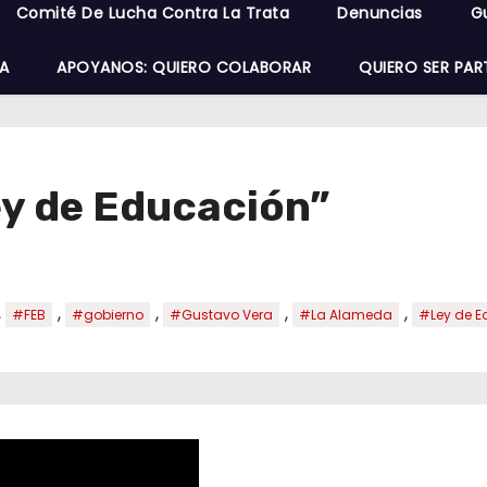
Comité De Lucha Contra La Trata
Denuncias
G
A
APOYANOS: QUIERO COLABORAR
QUIERO SER PAR
ley de Educación”
,
,
,
,
,
#FEB
#gobierno
#Gustavo Vera
#La Alameda
#Ley de E