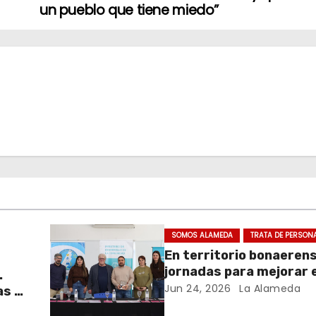
un pueblo que tiene miedo”
SOMOS ALAMEDA
TRATA DE PERSON
En territorio bonaeren
jornadas para mejorar e
.
cuidado en comunidad
Jun 24, 2026
La Alameda
as y
y el