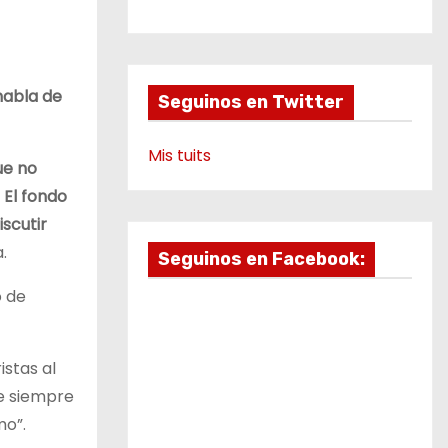
b
a
u
g
v
o
g
b
r
i
o
r
e
a
k
a
m
d
m
e
habla de
Seguinos en Twitter
o
Mis tuits
ue no
 El fondo
scutir
.
Seguinos en Facebook:
o de
stas al
ue siempre
mo”.