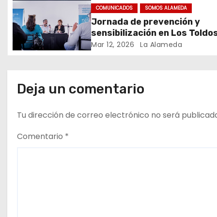
e
Mundo – Julio 2026
COMUNICADOS
SOMOS ALAMEDA
Jornada de prevención y
e
sensibilización en Los Toldo
n
Mar 12, 2026
La Alameda
t
r
Deja un comentario
a
Tu dirección de correo electrónico no será publicad
d
Comentario
*
a
s