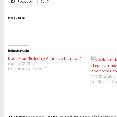
Facebook
X
Me gusta:
Relacionado
Docentes: “Bullrich y Acuña se borraron”
marzo 23, 2017
El PRO y aliad
En "Somos Alameda"
nacionales do
marzo 2, 2017
En "Somos Al