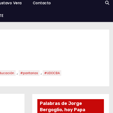
ustavo Vera
Contacto
TE
,
,
ducación
#paritarias
#UDOCBA
Palabras de Jorge
Bergoglio, hoy Papa