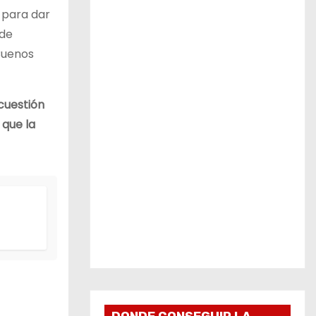
 para dar
 de
 Buenos
 cuestión
 que la