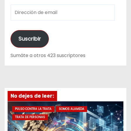
D
i
r
e
Suscribir
c
c
Sumáte a otros 423 suscriptores
i
ó
n
d
e
No dejes de leer:
e
m
PULSO CONTRA LA TRATA
SOMOS ALAMEDA
a
TRATA DE PERSONAS
i
l