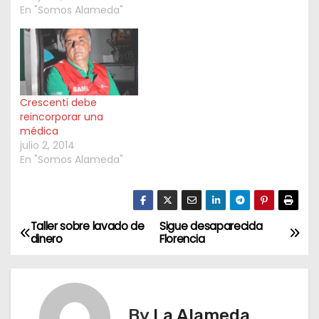
En "Somos Alameda"
Crescenti debe
reincorporar una
médica
julio 2, 2014
En "Somos Alameda"
Taller sobre lavado de
Sigue desaparecida
N
dinero
Florencia
a
v
By
La Alameda