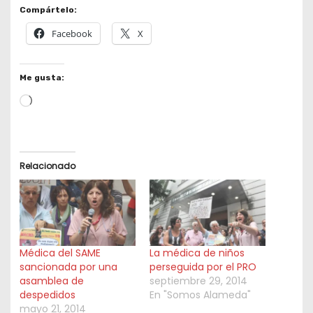
Compártelo:
Facebook
X
Me gusta:
L
o
a
d
Relacionado
i
n
g
…
Médica del SAME
La médica de niños
sancionada por una
perseguida por el PRO
asamblea de
septiembre 29, 2014
despedidos
En "Somos Alameda"
mayo 21, 2014