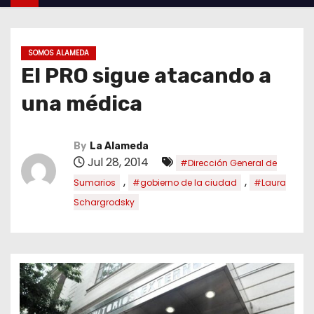
SOMOS ALAMEDA
El PRO sigue atacando a
una médica
By
La Alameda
Jul 28, 2014
#Dirección General de
,
,
Sumarios
#gobierno de la ciudad
#Laura
Schargrodsky