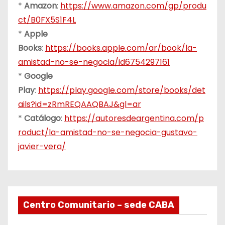
*
Amazon
:
https://www.amazon.com/gp/produ
ct/B0FX5S1F4L
*
Apple
Books
:
https://books.apple.com/ar/book/la-
amistad-no-se-negocia/id6754297161
*
Google
Play
:
https://play.google.com/store/books/det
ails?id=zRmREQAAQBAJ&gl=ar
*
Catálogo
:
https://autoresdeargentina.com/p
roduct/la-amistad-no-se-negocia-gustavo-
javier-vera/
Centro Comunitario – sede CABA