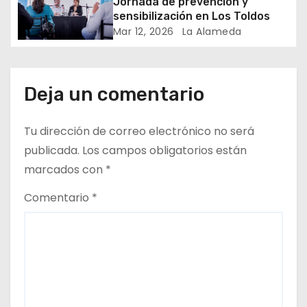
Jornada de prevención y
t
sensibilización en Los Toldos
Mar 12, 2026
La Alameda
r
a
Deja un comentario
d
a
Tu dirección de correo electrónico no será
publicada.
Los campos obligatorios están
s
marcados con
*
Comentario
*