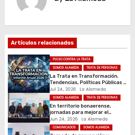
e
g
a
c
Artículos relacionados
i
PULSO CONTRA LA TRATA
ó
SOMOS ALAMEDA
TRATA DE PERSONAS
n
La Trata en Transformación.
Tendencias, Políticas Públicas y
d
Nuevos Desafíos. Argentina y el
Jul 24, 2026
La Alameda
Mundo – Julio 2026
SOMOS ALAMEDA
TRATA DE PERSONAS
e
En territorio bonaerense,
jornadas para mejorar el
e
cuidado en comunidad
Jun 24, 2026
La Alameda
n
COMUNICADOS
SOMOS ALAMEDA