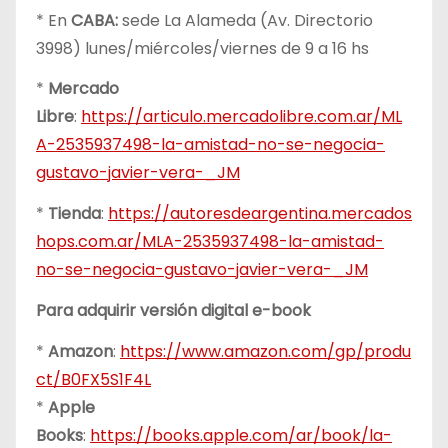
* En
CABA:
sede La Alameda (Av. Directorio
3998) lunes/miércoles/viernes de 9 a 16 hs
*
Mercado
Libre
:
https://articulo.mercadolibre.com.ar/ML
A-2535937498-la-amistad-no-se-negocia-
gustavo-javier-vera-_JM
*
Tienda
:
https://autoresdeargentina.mercados
hops.com.ar/MLA-2535937498-la-amistad-
no-se-negocia-gustavo-javier-vera-_JM
Para adquirir versión digital e-book
*
Amazon
:
https://www.amazon.com/gp/produ
ct/B0FX5S1F4L
*
Apple
Books
:
https://books.apple.com/ar/book/la-