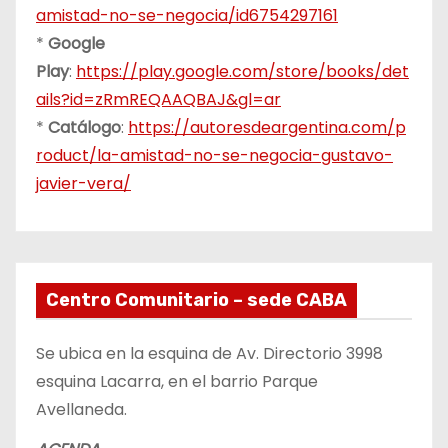
amistad-no-se-negocia/id6754297161
*
Google
Play
:
https://play.google.com/store/books/det
ails?id=zRmREQAAQBAJ&gl=ar
*
Catálogo
:
https://autoresdeargentina.com/p
roduct/la-amistad-no-se-negocia-gustavo-
javier-vera/
Centro Comunitario – sede CABA
Se ubica en la esquina de Av. Directorio 3998
esquina Lacarra, en el barrio Parque
Avellaneda.