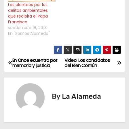
Los planteos por los
delitos ambientales
que recibirá el Papa
Francisco
septiembre 18, 2013
En "Somos Alameda"
En Once ecuentro por
Video: Los candidatos
N
memoria y justicia
del Bien Común
a
v
By
La Alameda
e
g
a