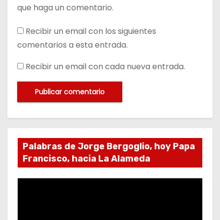
que haga un comentario.
Recibir un email con los siguientes
comentarios a esta entrada.
Recibir un email con cada nueva entrada.
Palabras de Jorge Bergoglio, hoy Papa
Francisco, hacia La Alameda
R
e
p