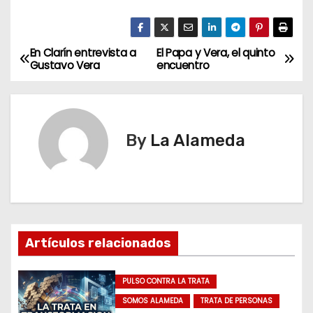
propia que tocaba
melodías de Dread…
En Clarín entrevista a
El Papa y Vera, el quinto
N
Gustavo Vera
encuentro
a
v
By
La Alameda
e
g
a
c
Artículos relacionados
i
PULSO CONTRA LA TRATA
ó
SOMOS ALAMEDA
TRATA DE PERSONAS