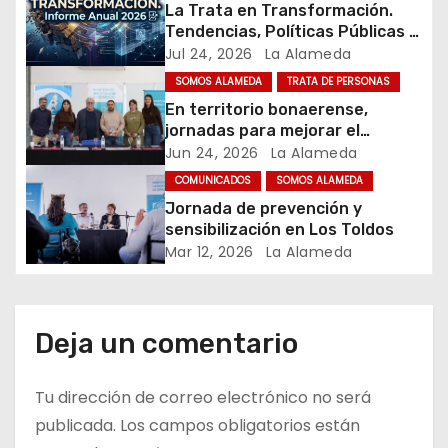
n
La Trata en Transformación.
Tendencias, Políticas Públicas y
d
Nuevos Desafíos. Argentina y el
Jul 24, 2026
La Alameda
Mundo – Julio 2026
SOMOS ALAMEDA
TRATA DE PERSONAS
e
En territorio bonaerense,
jornadas para mejorar el
e
cuidado en comunidad
Jun 24, 2026
La Alameda
n
COMUNICADOS
SOMOS ALAMEDA
Jornada de prevención y
t
sensibilización en Los Toldos
Mar 12, 2026
La Alameda
r
a
Deja un comentario
d
a
Tu dirección de correo electrónico no será
publicada.
Los campos obligatorios están
s