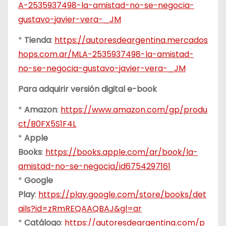
A-2535937498-la-amistad-no-se-negocia-
gustavo-javier-vera-_JM
*
Tienda
:
https://autoresdeargentina.mercados
hops.com.ar/MLA-2535937498-la-amistad-
no-se-negocia-gustavo-javier-vera-_JM
Para adquirir versión digital e-book
*
Amazon
:
https://www.amazon.com/gp/produ
ct/B0FX5S1F4L
*
Apple
Books
:
https://books.apple.com/ar/book/la-
amistad-no-se-negocia/id6754297161
*
Google
Play
:
https://play.google.com/store/books/det
ails?id=zRmREQAAQBAJ&gl=ar
*
Catálogo
:
https://autoresdeargentina.com/p