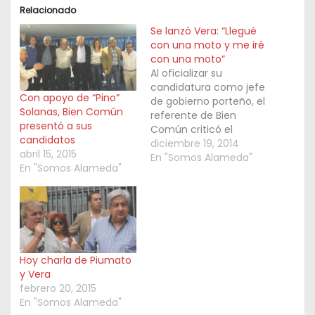
Relacionado
Se lanzó Vera: “Llegué
con una moto y me iré
con una moto”
Al oficializar su
candidatura como jefe
Con apoyo de “Pino”
de gobierno porteño, el
Solanas, Bien Común
referente de Bien
presentó a sus
Común criticó el
candidatos
calendario electoral:
diciembre 19, 2014
abril 15, 2015
“Tienen a todos
En "Somos Alameda"
En "Somos Alameda"
comprados". Instó,
además, a seguir el
ejemplo de Francisco.
http://www.noticiasurb
anas.com.ar/noticias/s
e-lanzo-vera-llegue-
con-una-moto-y-me-
Hoy charla de Piumato
ire-con-una-moto/
y Vera
Por Romina Sánchez /
febrero 20, 2015
16 de diciembre 2014 Al
En "Somos Alameda"
ritmo de una murga