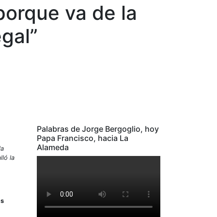
porque va de la
egal”
Palabras de Jorge Bergoglio, hoy
Papa Francisco, hacia La
Alameda
la
ló la
es