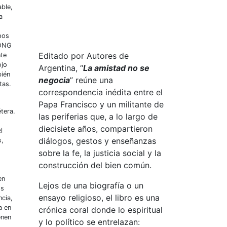
able,
a
hos
 ONG
Editado por Autores de
nte
ojo
Argentina, “
La amistad no se
bién
negocia
” reúne una
tas.
correspondencia inédita entre el
Papa Francisco y un militante de
tera.
las periferias que, a lo largo de
diecisiete años, compartieron
l
diálogos, gestos y enseñanzas
s,
sobre la fe, la justicia social y la
construcción del bien común.
en
Lejos de una biografía o un
os
ensayo religioso, el libro es una
ncia,
a en
crónica coral donde lo espiritual
enen
y lo político se entrelazan: