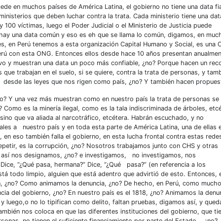
cede en muchos países de América Latina, el gobierno no tiene una data fi
ministerios que deben luchar contra la trata. Cada ministerio tiene una dat
ay 100 víctimas, luego el Poder Judicial o el Ministerio de Justicia puede
o hay una data común y eso es eh que se llama lo común, digamos, en muc
es, en Perú tenemos a esta organización Capital Humano y Social, es una
erú con esta ONG. Entonces ellos desde hace 10 años presentan anualme
tivo y muestran una data un poco más confiable, ¿no? Porque hacen un rec
 que trabajan en el suelo, si se quiere, contra la trata de personas, y tam
 desde las leyes que nos rigen como país, ¿no? Y también hacen propues
no? Y una vez más muestran como en nuestro país la trata de personas se
Como es la minería ilegal, como es la tala indiscriminada de árboles, etcé
sino que va aliada al narcotráfico, etcétera. Habrán escuchado, y no
les a nuestro país y en toda esta parte de América Latina, una de ellas e
n eso también falla el gobierno, en esta lucha frontal contra estas rede
epetir, es la corrupción, ¿no? Nosotros trabajamos junto con CHS y otras
a”, así nos designamos, ¿no? e investigamos, no investigamos, nos
Dice, “¿Qué pasa, hermana?” Dice, “¿Qué pasa?” (en referencia a los
tá todo limpio, alguien que está adentro que advirtió de esto. Entonces, 
ién, ¿no? Como animamos la denuncia, ¿no? De hecho, en Perú, como much
cia del gobierno, ¿no? En nuestro país es el 1818, ¿no? Animamos la denu
y luego,o no lo tipifican como delito, faltan pruebas, digamos así, y qued
mbién nos coloca en que las diferentes instituciones del gobierno, que ti
rsonas, no tienen el suficiente financiamiento por parte del Estado, ¿no?