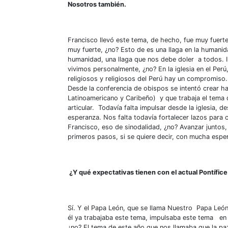
Nosotros también.
Francisco llevó este tema, de hecho, fue muy fuerte.
muy fuerte, ¿no? Esto de es una llaga en la humanid
humanidad, una llaga que nos debe doler a todos. 
vivimos personalmente, ¿no? En la iglesia en el Perú
religiosos y religiosos del Perú hay un compromiso.
Desde la conferencia de obispos se intentó crear 
Latinoamericano y Caribeño) y que trabaja el tema d
articular. Todavía falta impulsar desde la iglesia,
esperanza. Nos falta todavía fortalecer lazos para
Francisco, eso de sinodalidad, ¿no? Avanzar juntos
primeros pasos, si se quiere decir, con mucha es
¿Y qué expectativas tienen con el actual Pontíf
Sí. Y el Papa León, que se llama Nuestro Papa León
él ya trabajaba este tema, impulsaba este tema en 
¿no? El tema de este año que nos llamaba que la pa