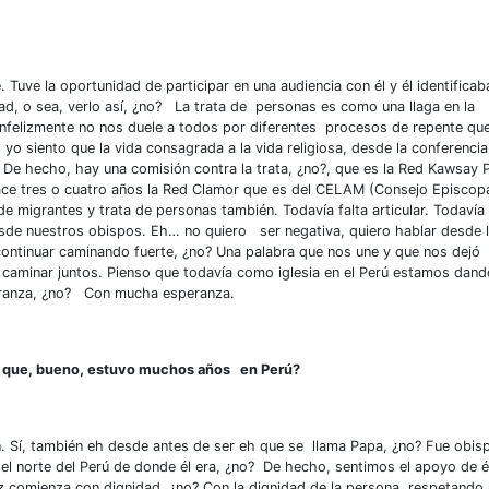
 Tuve la oportunidad de participar en una audiencia con él y él identificab
ad, o sea, verlo así, ¿no? La trata de personas es como una llaga en la
Infelizmente no nos duele a todos por diferentes procesos de repente qu
, yo siento que la vida consagrada a la vida religiosa, desde la conferenci
 De hecho, hay una comisión contra la trata, ¿no?, que es la Red Kawsay 
hace tres o cuatro años la Red Clamor que es del CELAM (Consejo Episcop
e migrantes y trata de personas también. Todavía falta articular. Todavía 
 desde nuestros obispos. Eh… no quiero ser negativa, quiero hablar desde 
 continuar caminando fuerte, ¿no? Una palabra que nos une y que nos dejó
, caminar juntos. Pienso que todavía como iglesia en el Perú estamos dand
peranza, ¿no? Con mucha esperanza.
ice que, bueno, estuvo muchos años en Perú?
. Sí, también eh desde antes de ser eh que se llama Papa, ¿no? Fue obis
el norte del Perú de donde él era, ¿no? De hecho, sentimos el apoyo de é
z comienza con dignidad, ¿no? Con la dignidad de la persona, respetando 