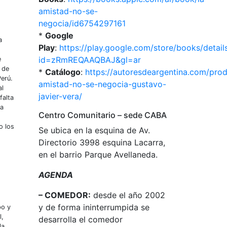
amistad-no-se-
negocia/id6754297161
*
Google
a
Play
:
https://play.google.com/store/books/detail
id=zRmREQAAQBAJ&gl=ar
e
a de
*
Catálogo
:
https://autoresdeargentina.com/prod
Perú.
amistad-no-se-negocia-gustavo-
al
javier-vera/
falta
la
Centro Comunitario – sede CABA
o los
Se ubica en la esquina de Av.
Directorio 3998 esquina Lacarra,
en el barrio Parque Avellaneda.
AGENDA
– COMEDOR:
desde el año 2002
y de forma ininterrumpida se
po y
l,
desarrolla el comedor
la