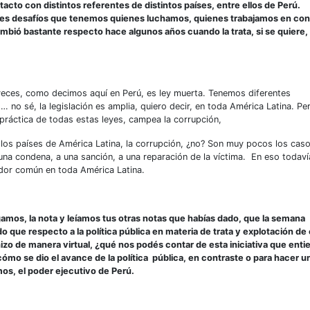
to con distintos referentes de distintos países, entre ellos de Perú.
ales desafíos que tenemos quienes luchamos, quienes trabajamos en con
ambió bastante respecto hace algunos años cuando la trata, si se quiere,
 veces, como decimos aquí en Perú, es ley muerta. Tenemos diferentes
 no sé, la legislación es amplia, quiero decir, en toda América Latina. Pe
 práctica de todas estas leyes, campea la corrupción,
 los países de América Latina, la corrupción, ¿no? Son muy pocos los cas
 una condena, a una sanción, a una reparación de la víctima. En eso todaví
dor común en toda América Latina.
mos, la nota y leíamos tus otras notas que habías dado, que la semana
 que respecto a la política pública en materia de trata y explotación de 
izo de manera virtual, ¿qué nos podés contar de esta iniciativa que enti
mo se dio el avance de la política pública, en contraste o para hacer u
os, el poder ejecutivo de Perú.