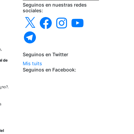
Seguinos en nuestras redes
sociales:
X
Facebook
Instagram
YouTube
Telegram
,
Seguinos en Twitter
al de
Mis tuits
Seguinos en Facebook:
¿no?.
s
del