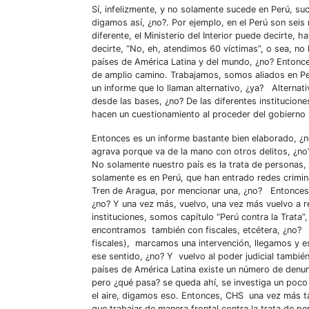
Sí, infelizmente, y no solamente sucede en Perú, su
digamos así, ¿no?. Por ejemplo, en el Perú son seis 
diferente, el Ministerio del Interior puede decirte, h
decirte, “No, eh, atendimos 60 víctimas”, o sea, n
países de América Latina y del mundo, ¿no? Entonc
de amplio camino. Trabajamos, somos aliados en P
un informe que lo llaman alternativo, ¿ya? Alterna
desde las bases, ¿no? De las diferentes instituciones
hacen un cuestionamiento al proceder del gobierno
Entonces es un informe bastante bien elaborado, ¿
agrava porque va de la mano con otros delitos, ¿no? 
No solamente nuestro país es la trata de personas, 
solamente es en Perú, que han entrado redes crimina
Tren de Aragua, por mencionar una, ¿no? Entonces, e
¿no? Y una vez más, vuelvo, una vez más vuelvo a r
instituciones, somos capítulo “Perú contra la Trat
encontramos también con fiscales, etcétera, ¿no? 
fiscales), marcamos una intervención, llegamos y es
ese sentido, ¿no? Y vuelvo al poder judicial tamb
países de América Latina existe un número de denun
pero ¿qué pasa? se queda ahí, se investiga un poco 
el aire, digamos eso. Entonces, CHS una vez más ta
que trabajar de manera frontal contra la trata de pe