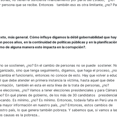
 persona que se recibe. Entonces también eso es otra limitante, ¿no? Pa
to, más general. Cómo influye digamos la débil gobernabilidad que hay
 pocos años, en la continuidad de políticas públicas y en la planificació
 cómo de alguna manera esto impacta en la corrupción?.
 no se sostienen, ¿no? En el cambio de personas no se puede sostener. N
rganizado, sino que tenga seguimiento, digamos, que haga el proceso, ¿no
 cambia el funcionario, entonces no conoce de esto. Hay que volver a educ
 que debe atender en primera instancia la víctima, hasta aquel que debe
rmación, también en esta en esta línea de la trata de personas, ¿no?
e elecciones, ¿no? Vamos a tener elecciones presidenciales y para Cámar
no? En qué planes de gobierno, de los más de 30 candidatos presidencia
ocando. Es mínimo, ¿no? Es mínimo. Entonces, todavía falta en Perú una 
lta mayor información en nuestro país, ¿no? Entonces, estos cambios de
uestro país, lo que genera también pobreza. Y sabemos que, si vamos a la
les causas es la pobreza…