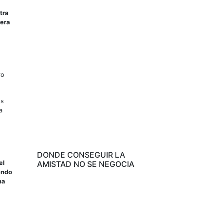
tra
 era
ro
os
a
DONDE CONSEGUIR LA
el
AMISTAD NO SE NEGOCIA
endo
na