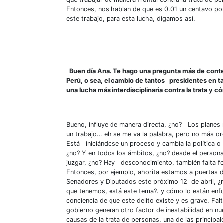
Entonces, nos hablan de que es 0.01 un centavo por
este trabajo, para esta lucha, digamos así.
Buen día Ana. Te hago una pregunta más de contex
Perú, o sea, el cambio de tantos presidentes en tan
una lucha más interdisciplinaria contra la trata y
Bueno, influye de manera directa, ¿no? Los planes
un trabajo… eh se me va la palabra, pero no más o
Está iniciándose un proceso y cambia la política o
¿no? Y en todos los ámbitos, ¿no? desde el personal
juzgar, ¿no? Hay desconocimiento, también falta fo
Entonces, por ejemplo, ahorita estamos a puertas d
Senadores y Diputados este próximo 12 de abril, ¿
que tenemos, está este tema?. y cómo lo están enf
conciencia de que este delito existe y es grave. Fa
gobierno generan otro factor de inestabilidad en n
causas de la trata de personas, una de las principa