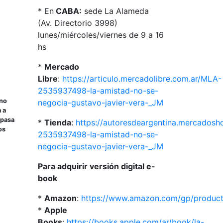
* En
CABA:
sede La Alameda
(Av. Directorio 3998)
lunes/miércoles/viernes de 9 a 16
hs
*
Mercado
Libre
:
https://articulo.mercadolibre.com.ar/MLA-
2535937498-la-amistad-no-se-
 no
negocia-gustavo-javier-vera-_JM
 a
 pasa
*
Tienda
:
https://autoresdeargentina.mercados
os
2535937498-la-amistad-no-se-
negocia-gustavo-javier-vera-_JM
Para adquirir versión digital e-
book
*
Amazon
:
https://www.amazon.com/gp/produc
*
Apple
Books
:
https://books.apple.com/ar/book/la-