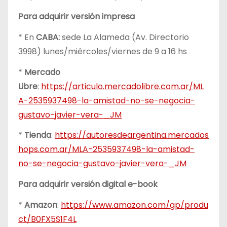
Para adquirir versión impresa
* En
CABA:
sede La Alameda (Av. Directorio
3998) lunes/miércoles/viernes de 9 a 16 hs
*
Mercado
Libre
:
https://articulo.mercadolibre.com.ar/ML
A-2535937498-la-amistad-no-se-negocia-
gustavo-javier-vera-_JM
*
Tienda
:
https://autoresdeargentina.mercados
hops.com.ar/MLA-2535937498-la-amistad-
no-se-negocia-gustavo-javier-vera-_JM
Para adquirir versión digital e-book
*
Amazon
:
https://www.amazon.com/gp/produ
ct/B0FX5S1F4L