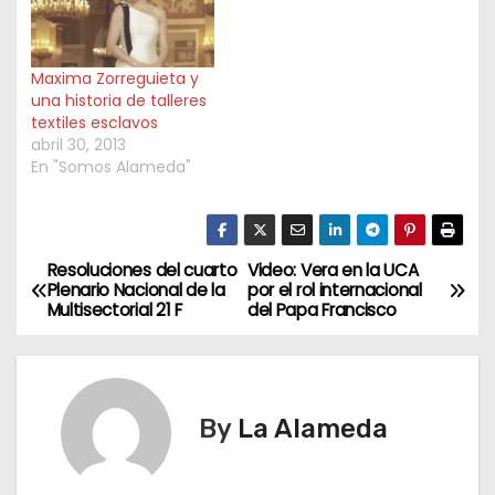
Maxima Zorreguieta y
una historia de talleres
textiles esclavos
abril 30, 2013
En "Somos Alameda"
Resoluciones del cuarto
Video: Vera en la UCA
N
Plenario Nacional de la
por el rol internacional
Multisectorial 21 F
del Papa Francisco
a
v
e
By
La Alameda
g