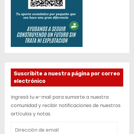
Suscribite a nuestra página por correo
electrónico
Ingresá tu e-mail para sumarte a nuestra
comunidad y recibir notificaciones de nuestros
artículos y notas.
D
i