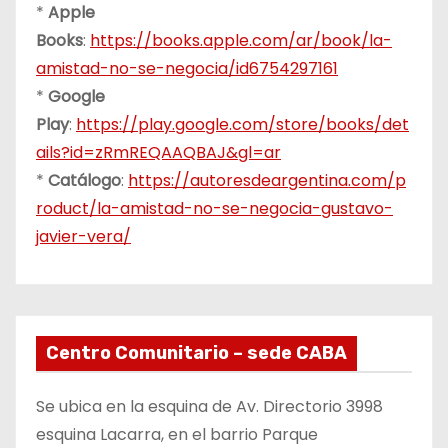
*
Apple
Books
:
https://books.apple.com/ar/book/la-
amistad-no-se-negocia/id6754297161
*
Google
Play
:
https://play.google.com/store/books/det
ails?id=zRmREQAAQBAJ&gl=ar
*
Catálogo
:
https://autoresdeargentina.com/p
roduct/la-amistad-no-se-negocia-gustavo-
javier-vera/
Centro Comunitario – sede CABA
Se ubica en la esquina de Av. Directorio 3998
esquina Lacarra, en el barrio Parque