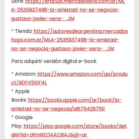
Libre
:
https://articulo.mercadolibre.com.ar/ML
A-2535937498-la-amistad-no-se-negocia-
gustavo-javier-vera-_JM
*
Tienda
:
https://autoresdeargentina.mercados
hops.com.ar/MLA-2535937498-la-amistad-
no-se-negocia-gustavo-javier-vera-_JM
Para adquirir versión digital e-book
*
Amazon
:
https://www.amazon.com/gp/produ
ct/B0FX5S1F4L
*
Apple
Books
:
https://books.apple.com/ar/book/la-
amistad-no-se-negocia/id6754297161
*
Google
Play
:
https://play.google.com/store/books/det
ails?id=zRmREQAAQBAJ&gl=ar