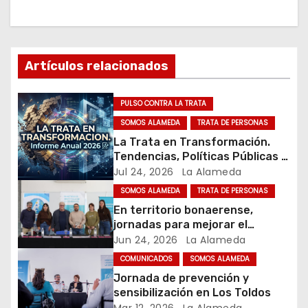
g
a
c
Artículos relacionados
i
PULSO CONTRA LA TRATA
ó
SOMOS ALAMEDA
TRATA DE PERSONAS
n
La Trata en Transformación.
Tendencias, Políticas Públicas y
d
Nuevos Desafíos. Argentina y el
Jul 24, 2026
La Alameda
Mundo – Julio 2026
SOMOS ALAMEDA
TRATA DE PERSONAS
e
En territorio bonaerense,
jornadas para mejorar el
e
cuidado en comunidad
Jun 24, 2026
La Alameda
n
COMUNICADOS
SOMOS ALAMEDA
Jornada de prevención y
t
sensibilización en Los Toldos
Mar 12, 2026
La Alameda