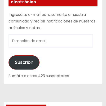
electrónico
Ingresá tu e-mail para sumarte a nuestra
comunidad y recibir notificaciones de nuestros
artículos y notas.
D
i
r
e
Suscribir
c
c
Sumáte a otros 423 suscriptores
i
ó
n
d
e