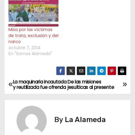
Misa por las víctimas
de trata, exclusión y del
narco
octubre 7, 2014
En "Somos Alameda"
La maquinaria incautada
De las misiones
N
y reutilizada fue ofrenda
jesuíticas al presente
a
v
By
La Alameda
e