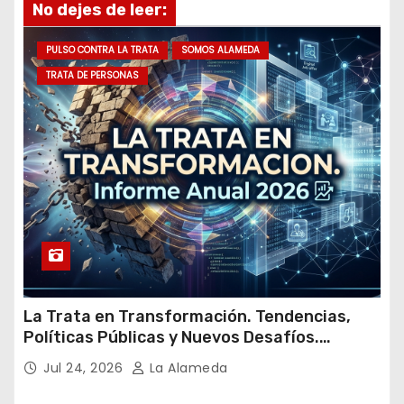
No dejes de leer:
e
m
PULSO CONTRA LA TRATA
SOMOS ALAMEDA
a
TRATA DE PERSONAS
i
l
La Trata en Transformación. Tendencias,
Políticas Públicas y Nuevos Desafíos.
Argentina y el Mundo – Julio 2026
Jul 24, 2026
La Alameda