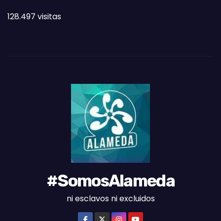
T
128.497 visitas
A
S
D
E
L
M
E
S
#SomosAlameda
ni esclavos ni excluidos