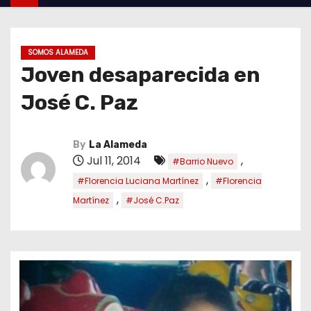
SOMOS ALAMEDA
Joven desaparecida en
José C. Paz
By
La Alameda
Jul 11, 2014
,
#Barrio Nuevo
,
#Florencia Luciana Martínez
#Florencia
,
Martínez
#José C.Paz