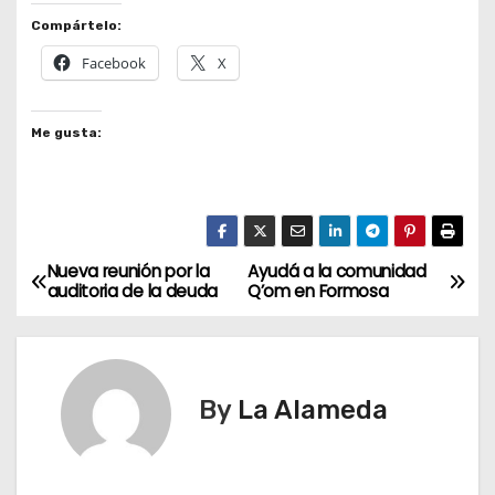
Compártelo:
Facebook
X
Me gusta:
Nueva reunión por la
Ayudá a la comunidad
N
auditoria de la deuda
Q’om en Formosa
a
v
By
La Alameda
e
g