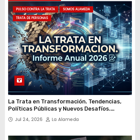
m
PULSO CONTRA LA TRATA
SOMOS ALAMEDA
a
TRATA DE PERSONAS
i
l
La Trata en Transformación. Tendencias,
Políticas Públicas y Nuevos Desafíos.
Argentina y el Mundo – Julio 2026
Jul 24, 2026
La Alameda