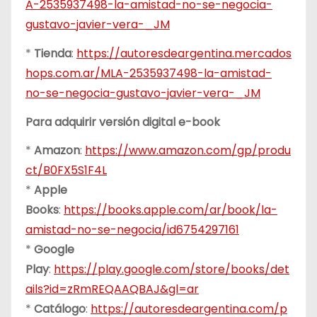
A-2535937498-la-amistad-no-se-negocia-
gustavo-javier-vera-_JM
*
Tienda
:
https://autoresdeargentina.mercados
hops.com.ar/MLA-2535937498-la-amistad-
no-se-negocia-gustavo-javier-vera-_JM
Para adquirir versión digital e-book
*
Amazon
:
https://www.amazon.com/gp/produ
ct/B0FX5S1F4L
*
Apple
Books
:
https://books.apple.com/ar/book/la-
amistad-no-se-negocia/id6754297161
*
Google
Play
:
https://play.google.com/store/books/det
ails?id=zRmREQAAQBAJ&gl=ar
*
Catálogo
:
https://autoresdeargentina.com/p