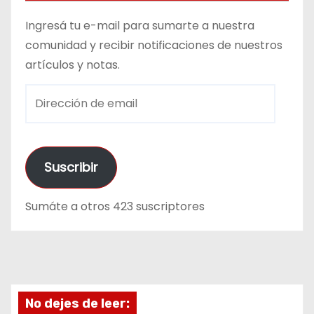
Ingresá tu e-mail para sumarte a nuestra
comunidad y recibir notificaciones de nuestros
artículos y notas.
D
i
r
e
Suscribir
c
c
Sumáte a otros 423 suscriptores
i
ó
n
d
e
No dejes de leer:
e