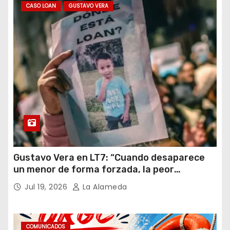
CASO LOAN
GUSTAVO VERA
Gustavo Vera en LT7: “Cuando desaparece
un menor de forma forzada, la peor
hipótesis es trata, y así debe seguir
Jul 19, 2026
La Alameda
caratulado el caso Loan”
COMUNICADOS