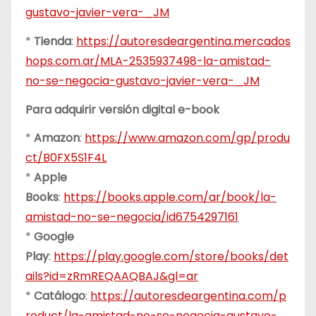
gustavo-javier-vera-_JM
*
Tienda
:
https://autoresdeargentina.mercados
hops.com.ar/MLA-2535937498-la-amistad-
no-se-negocia-gustavo-javier-vera-_JM
Para adquirir versión digital e-book
*
Amazon
:
https://www.amazon.com/gp/produ
ct/B0FX5S1F4L
*
Apple
Books
:
https://books.apple.com/ar/book/la-
amistad-no-se-negocia/id6754297161
*
Google
Play
:
https://play.google.com/store/books/det
ails?id=zRmREQAAQBAJ&gl=ar
*
Catálogo
:
https://autoresdeargentina.com/p
roduct/la-amistad-no-se-negocia-gustavo-