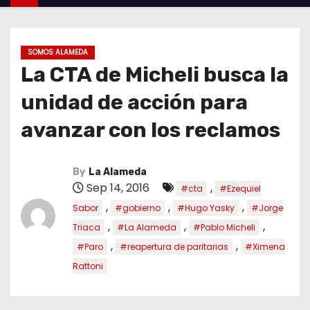
SOMOS ALAMEDA
La CTA de Micheli busca la
unidad de acción para
avanzar con los reclamos
By
La Alameda
Sep 14, 2016
,
#cta
#Ezequiel
,
,
,
Sabor
#gobierno
#Hugo Yasky
#Jorge
,
,
,
Triaca
#La Alameda
#Pablo Micheli
,
,
#Paro
#reapertura de paritarias
#Ximena
Rattoni