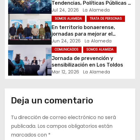
d
Tendencias, Políticas Públicas y
Nuevos Desafíos. Argentina y el
Jul 24, 2026
La Alameda
e
Mundo – Julio 2026
SOMOS ALAMEDA
TRATA DE PERSONAS
e
En territorio bonaerense,
jornadas para mejorar el
n
cuidado en comunidad
Jun 24, 2026
La Alameda
t
COMUNICADOS
SOMOS ALAMEDA
Jornada de prevención y
r
sensibilización en Los Toldos
Mar 12, 2026
La Alameda
a
d
Deja un comentario
a
s
Tu dirección de correo electrónico no será
publicada.
Los campos obligatorios están
marcados con
*