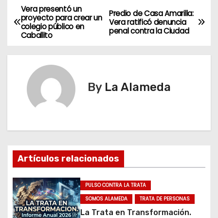
Vera presentó un
N
Predio de Casa Amarilla:
proyecto para crear un
Vera ratificó denuncia
colegio público en
a
penal contra la Ciudad
Caballito
v
e
By
La Alameda
g
a
c
i
Artículos relacionados
ó
PULSO CONTRA LA TRATA
n
SOMOS ALAMEDA
TRATA DE PERSONAS
La Trata en Transformación.