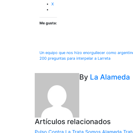
X
Me gusta:
Navegación
Un equipo que nos hizo enorgullecer como argentin
200 preguntas para interpelar a Larreta
de
entradas
By
La Alameda
Artículos relacionados
Pulso Contra La Trata
Somos Alameda
Trat