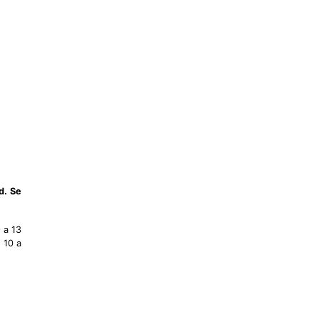
d. Se
9 a 13
e 10 a