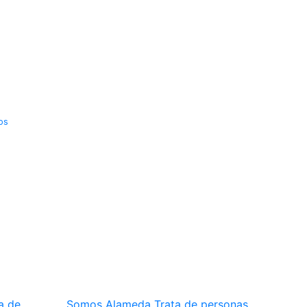
os
a de
Somos Alameda
Trata de personas