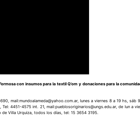
Formosa con insumos para la textil Q’om y donaciones para la comunida
690, mail:
mundoalameda@yahoo.com.ar
, lunes a viernes 8 a 19 hs, sáb 
Tel: 4451-4575 int. 21, mail:
pueblosoriginarios@ungs.edu.ar
, de lun a vi
e Villa Urquiza, todos los días, tel: 15 3654 3195.