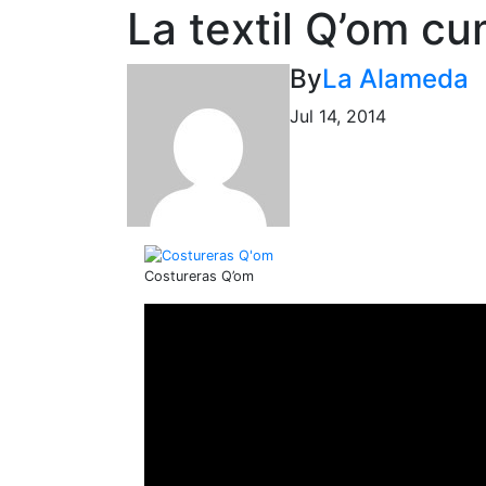
La textil Q’om cu
By
La Alameda
Jul 14, 2014
Costureras Q’om