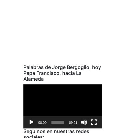
Palabras de Jorge Bergoglio, hoy
Papa Francisco, hacia La
Alameda
Reproductor
de
video
00:00
09:21
Seguinos en nuestras redes
sociales: