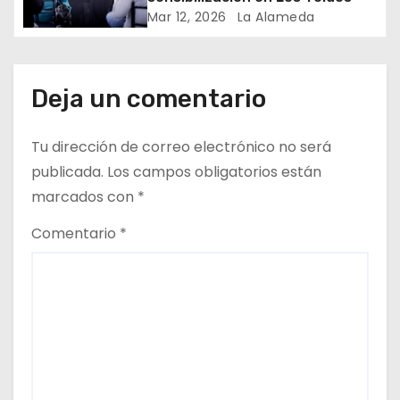
r
Mar 12, 2026
La Alameda
a
d
Deja un comentario
a
Tu dirección de correo electrónico no será
s
publicada.
Los campos obligatorios están
marcados con
*
Comentario
*