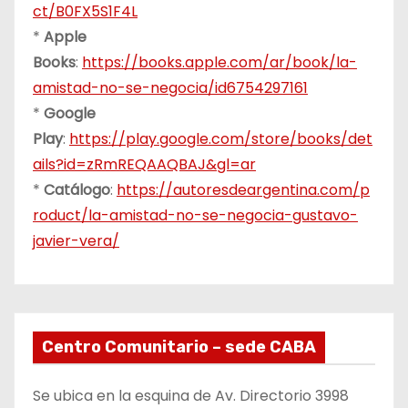
ct/B0FX5S1F4L
*
Apple
Books
:
https://books.apple.com/ar/book/la-
amistad-no-se-negocia/id6754297161
*
Google
Play
:
https://play.google.com/store/books/det
ails?id=zRmREQAAQBAJ&gl=ar
*
Catálogo
:
https://autoresdeargentina.com/p
roduct/la-amistad-no-se-negocia-gustavo-
javier-vera/
Centro Comunitario – sede CABA
Se ubica en la esquina de Av. Directorio 3998