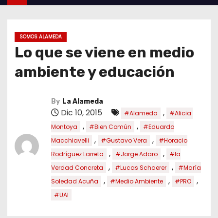
SOMOS ALAMEDA
Lo que se viene en medio
ambiente y educación
By
La Alameda
Dic 10, 2015
,
#Alameda
#Alicia
,
,
Montoya
#Bien Común
#Eduardo
,
,
Macchiavelli
#Gustavo Vera
#Horacio
,
,
Rodríguez Larreta
#Jorge Adaro
#la
,
,
Verdad Concreta
#Lucas Schaerer
#María
,
,
,
Soledad Acuña
#Medio Ambiente
#PRO
#UAI