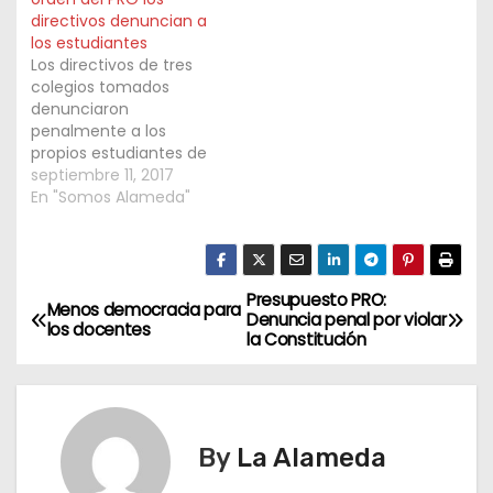
directivos denuncian a
los estudiantes
Los directivos de tres
colegios tomados
denunciaron
penalmente a los
propios estudiantes de
sus instituciones. Los
septiembre 11, 2017
directivos argumentan
En "Somos Alameda"
que recibieron un
instructivo que la
propia Soledad Acuña,
ministra de Educación
Presupuesto PRO:
N
porteña, ahora niega
Menos democracia para
Denuncia penal por violar
los docentes
ante la Asesoría Tutelar
la Constitución
a
de Menores haberlo
difundido. Asimismo la
v
Policía de la Ciudad,
que depende de…
e
By
La Alameda