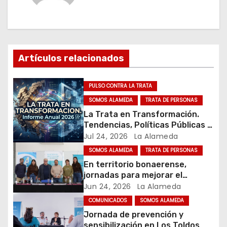
g
a
c
Artículos relacionados
i
ó
PULSO CONTRA LA TRATA
SOMOS ALAMEDA
TRATA DE PERSONAS
n
La Trata en Transformación.
Tendencias, Políticas Públicas y
d
Nuevos Desafíos. Argentina y el
Jul 24, 2026
La Alameda
Mundo – Julio 2026
e
SOMOS ALAMEDA
TRATA DE PERSONAS
En territorio bonaerense,
e
jornadas para mejorar el
cuidado en comunidad
Jun 24, 2026
La Alameda
n
COMUNICADOS
SOMOS ALAMEDA
t
Jornada de prevención y
sensibilización en Los Toldos