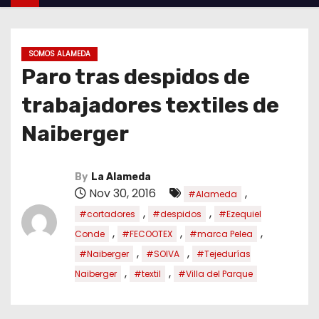
SOMOS ALAMEDA
Paro tras despidos de
trabajadores textiles de
Naiberger
By
La Alameda
Nov 30, 2016
,
#Alameda
,
,
#cortadores
#despidos
#Ezequiel
,
,
,
Conde
#FECOOTEX
#marca Pelea
,
,
#Naiberger
#SOIVA
#Tejedurías
,
,
Naiberger
#textil
#Villa del Parque