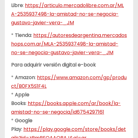
Libre
:
https://articulo.mercadolibre.com.ar/ML
A-2535937498-la-amistad-no-se-negocia-
gustavo-javier-vera-_JM
*
Tienda
:
https://autoresdeargentina.mercados
hops.com.ar/MLA-2535937498-la-amistad-
no-se-negocia-gustavo-javier-vera-_JM
Para adquirir versión digital e-book
*
Amazon
:
https://www.amazon.com/gp/produ
ct/B0FX5S1F4L
*
Apple
Books
:
https://books.apple.com/ar/book/la-
amistad-no-se-negocia/id6754297161
*
Google
Play
:
https://play.google.com/store/books/det
ails?id=zRmREQAAQBAJ&gl=ar