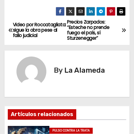
Precios Zarpados:
N
Video por Roccatagliata:
“Esteche no prende
sigue la obra pese al
fuego el país, sí
a
fallo judicial
Sturzenegger”
v
e
By
La Alameda
g
a
c
i
Artículos relacionados
ó
PULSO CONTRA LA TRATA