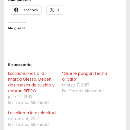
Facebook
X
Me gusta:
Relacionado
Escrachamos a la
“Que le pongan fecha
marca Giesso. Deben
al paro”
dos meses de sueldo y
marzo 7, 2017
cobran REPRO
En "Somos Alameda"
julio 22, 2013
En "Somos Alameda"
La salida a la esclavitud
octubre 4, 2017
En "Somos Alameda"