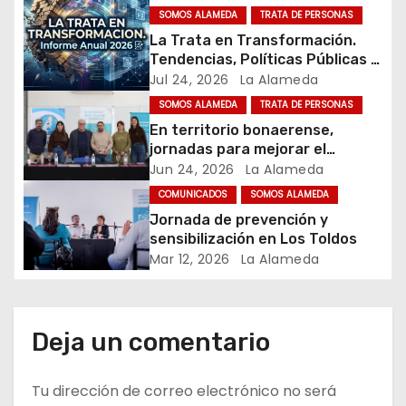
n
SOMOS ALAMEDA
TRATA DE PERSONAS
La Trata en Transformación.
d
Tendencias, Políticas Públicas y
Nuevos Desafíos. Argentina y el
Jul 24, 2026
La Alameda
e
Mundo – Julio 2026
SOMOS ALAMEDA
TRATA DE PERSONAS
e
En territorio bonaerense,
jornadas para mejorar el
n
cuidado en comunidad
Jun 24, 2026
La Alameda
t
COMUNICADOS
SOMOS ALAMEDA
Jornada de prevención y
r
sensibilización en Los Toldos
Mar 12, 2026
La Alameda
a
d
Deja un comentario
a
s
Tu dirección de correo electrónico no será