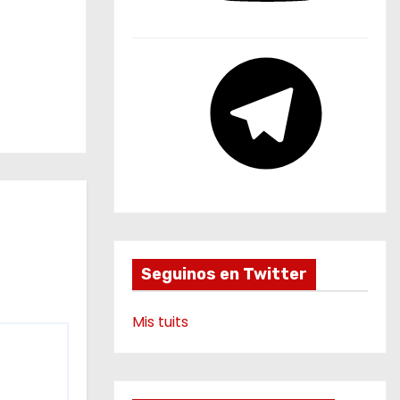
u
b
e
T
e
l
e
g
r
a
m
Seguinos en Twitter
Mis tuits