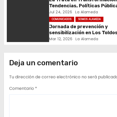
d
Tendencias, Políticas Públic
Nuevos Desafíos. Argentina 
Jul 24, 2026
La Alameda
e
Mundo – Julio 2026
COMUNICADOS
SOMOS ALAMEDA
Jornada de prevención y
e
sensibilización en Los Toldo
n
Mar 12, 2026
La Alameda
t
r
Deja un comentario
a
Tu dirección de correo electrónico no será publicad
d
Comentario
*
a
s