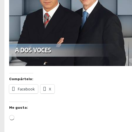
Compártelo:
Facebook
X
Me gusta:
L
o