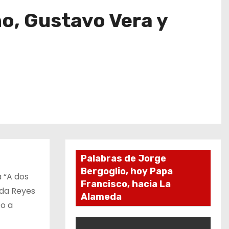
no, Gustavo Vera y
Palabras de Jorge
Bergoglio, hoy Papa
 “A dos
Francisco, hacia La
nda Reyes
Alameda
to a