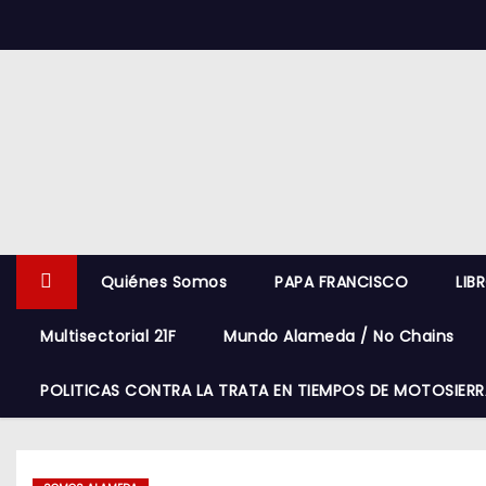
S
k
i
p
t
o
c
o
n
Quiénes Somos
PAPA FRANCISCO
LIB
t
e
Multisectorial 21F
Mundo Alameda / No Chains
n
t
POLITICAS CONTRA LA TRATA EN TIEMPOS DE MOTOSIERR