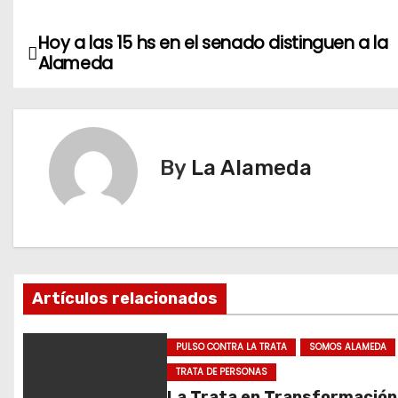
a
d
Hoy a las 15 hs en el senado distinguen a la
N
i
Alameda
n
a
g
v
…
e
By
La Alameda
g
a
c
Artículos relacionados
i
ó
PULSO CONTRA LA TRATA
SOMOS ALAMEDA
TRATA DE PERSONAS
n
La Trata en Transformación