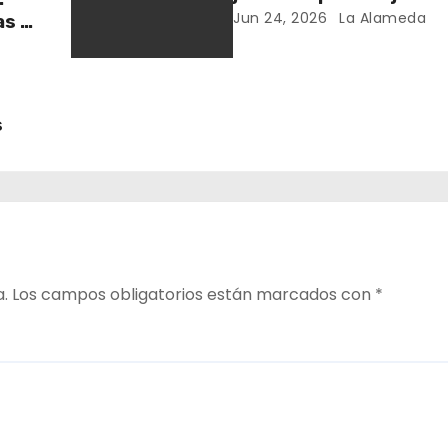
cuidado en comunidad
Jun 24, 2026
La Alameda
as y
y el
s
a.
Los campos obligatorios están marcados con
*