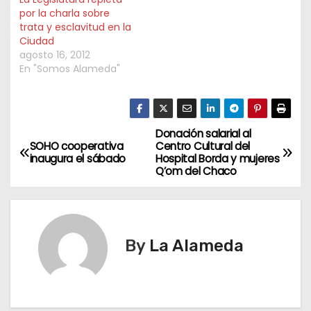
por la charla sobre
trata y esclavitud en la
Ciudad
agosto 16, 2012
En "Somos Alameda"
Donación salarial al
N
SOHO cooperativa
Centro Cultural del
inaugura el sábado
Hospital Borda y mujeres
a
Q’om del Chaco
v
e
By
La Alameda
g
a