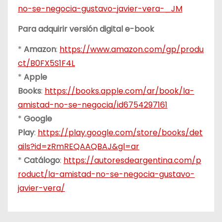
no-se-negocia-gustavo-javier-vera-_JM
Para adquirir versión digital e-book
*
Amazon
:
https://www.amazon.com/gp/produ
ct/B0FX5S1F4L
*
Apple
Books
:
https://books.apple.com/ar/book/la-
amistad-no-se-negocia/id6754297161
*
Google
Play
:
https://play.google.com/store/books/det
ails?id=zRmREQAAQBAJ&gl=ar
*
Catálogo
:
https://autoresdeargentina.com/p
roduct/la-amistad-no-se-negocia-gustavo-
javier-vera/