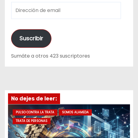
D
i
r
e
Suscribir
c
c
Sumáte a otros 423 suscriptores
i
ó
n
d
e
No dejes de leer:
e
m
PULSO CONTRA LA TRATA
SOMOS ALAMEDA
a
TRATA DE PERSONAS
i
l