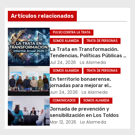
c
i
Artículos relacionados
ó
PULSO CONTRA LA TRATA
n
SOMOS ALAMEDA
TRATA DE PERSONAS
La Trata en Transformación.
d
Tendencias, Políticas Públicas y
Nuevos Desafíos. Argentina y el
Jul 24, 2026
La Alameda
e
Mundo – Julio 2026
SOMOS ALAMEDA
TRATA DE PERSONAS
e
En territorio bonaerense,
jornadas para mejorar el
n
cuidado en comunidad
Jun 24, 2026
La Alameda
t
COMUNICADOS
SOMOS ALAMEDA
Jornada de prevención y
r
sensibilización en Los Toldos
Mar 12, 2026
La Alameda
a