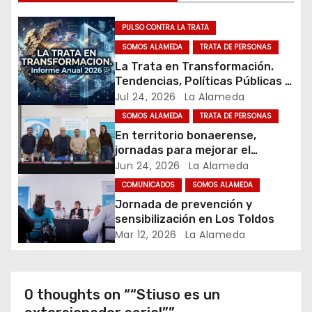
ó
PULSO CONTRA LA TRATA
n
SOMOS ALAMEDA
TRATA DE PERSONAS
La Trata en Transformación.
d
Tendencias, Políticas Públicas y
Nuevos Desafíos. Argentina y el
Jul 24, 2026
La Alameda
e
Mundo – Julio 2026
SOMOS ALAMEDA
TRATA DE PERSONAS
e
En territorio bonaerense,
jornadas para mejorar el
n
cuidado en comunidad
Jun 24, 2026
La Alameda
t
COMUNICADOS
SOMOS ALAMEDA
Jornada de prevención y
r
sensibilización en Los Toldos
Mar 12, 2026
La Alameda
a
d
0 thoughts on ““Stiuso es un
a