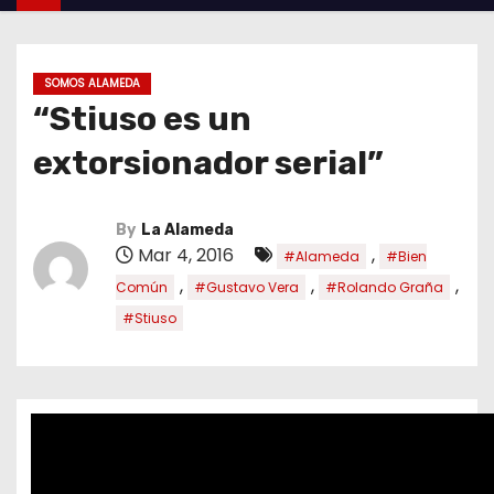
SOMOS ALAMEDA
“Stiuso es un
extorsionador serial”
By
La Alameda
Mar 4, 2016
,
#Alameda
#Bien
,
,
,
Común
#Gustavo Vera
#Rolando Graña
#Stiuso