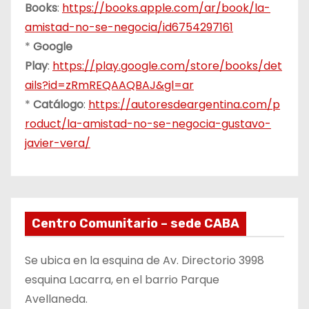
Books
:
https://books.apple.com/ar/book/la-
amistad-no-se-negocia/id6754297161
*
Google
Play
:
https://play.google.com/store/books/det
ails?id=zRmREQAAQBAJ&gl=ar
*
Catálogo
:
https://autoresdeargentina.com/p
roduct/la-amistad-no-se-negocia-gustavo-
javier-vera/
Centro Comunitario – sede CABA
Se ubica en la esquina de Av. Directorio 3998
esquina Lacarra, en el barrio Parque
Avellaneda.