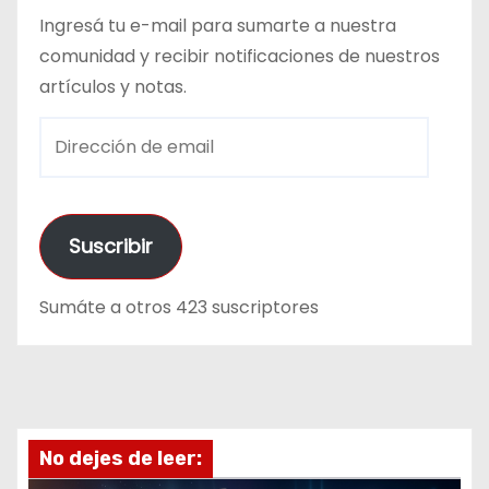
Ingresá tu e-mail para sumarte a nuestra
comunidad y recibir notificaciones de nuestros
artículos y notas.
D
i
r
e
Suscribir
c
c
Sumáte a otros 423 suscriptores
i
ó
n
d
e
No dejes de leer:
e