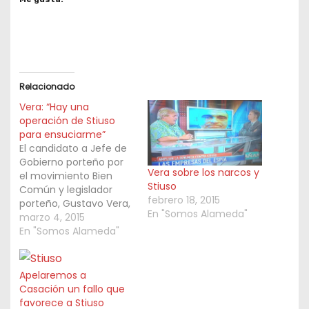
Relacionado
Vera: “Hay una
operación de Stiuso
para ensuciarme”
El candidato a Jefe de
Gobierno porteño por
Vera sobre los narcos y
el movimiento Bien
Stiuso
Común y legislador
febrero 18, 2015
porteño, Gustavo Vera,
En "Somos Alameda"
fue entrevistado en
marzo 4, 2015
América 24 por
En "Somos Alameda"
Rolando Graña y en
Radio Del Plata por
Gustavo Sylvestre,
Apelaremos a
quien rechazó de
Casación un fallo que
plano las escuchas
favorece a Stiuso