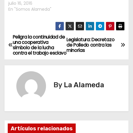
telefónicas que lo
julio 16, 2016
relacionaban con la
En "Somos Alameda"
causa AMIA y acusó al…
Peligra la continuidad de
N
Legislatura: Decretazo
una cooperativa
de Polledo contra las
símbolo de la lucha
a
minorías
contra el trabajo esclavo
v
e
By
La Alameda
g
a
c
i
Artículos relacionados