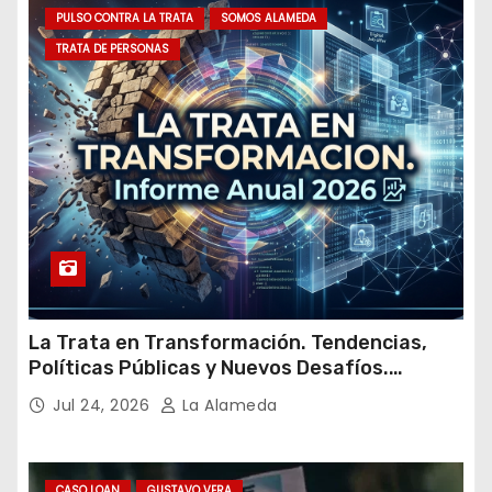
m
PULSO CONTRA LA TRATA
SOMOS ALAMEDA
a
TRATA DE PERSONAS
i
l
La Trata en Transformación. Tendencias,
Políticas Públicas y Nuevos Desafíos.
Argentina y el Mundo – Julio 2026
Jul 24, 2026
La Alameda
CASO LOAN
GUSTAVO VERA