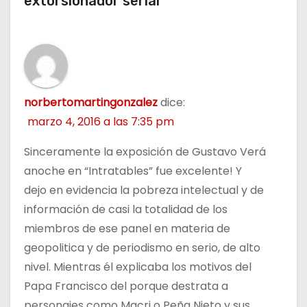
extorsionador serial””
s
norbertomartingonzalez
dice:
marzo 4, 2016 a las 7:35 pm
Sinceramente la exposición de Gustavo Verá
anoche en “Intratables” fue excelente! Y
dejo en evidencia la pobreza intelectual y de
información de casi la totalidad de los
miembros de ese panel en materia de
geopolitica y de periodismo en serio, de alto
nivel. Mientras él explicaba los motivos del
Papa Francisco del porque destrata a
personajes como Macri o Peña Nieto y sus