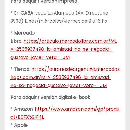
Para adquirir versión impresa
* En
CABA:
sede La Alameda (Av. Directorio
3998) lunes/miércoles/viernes de 9 a 16 hs
*
Mercado
Libre
:
https://articulo.mercadolibre.com.ar/ML
A-2535937498-la-amistad-no-se-negocia-
gustavo-javier-vera-_JM
*
Tienda
:
https://autoresdeargentina.mercados
hops.com.ar/MLA-2535937498-la-amistad-
no-se-negocia-gustavo-javier-vera-_JM
Para adquirir versión digital e-book
*
Amazon
:
https://www.amazon.com/gp/produ
ct/B0FX5S1F4L
*
Apple