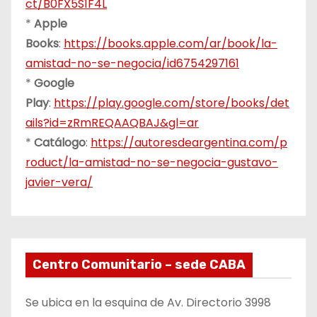
ct/B0FX5S1F4L
*
Apple
Books
:
https://books.apple.com/ar/book/la-
amistad-no-se-negocia/id6754297161
*
Google
Play
:
https://play.google.com/store/books/det
ails?id=zRmREQAAQBAJ&gl=ar
*
Catálogo
:
https://autoresdeargentina.com/p
roduct/la-amistad-no-se-negocia-gustavo-
javier-vera/
Centro Comunitario – sede CABA
Se ubica en la esquina de Av. Directorio 3998