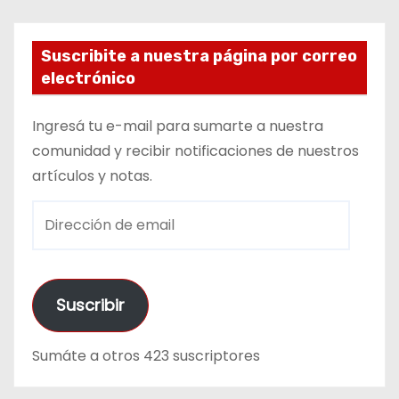
Suscribite a nuestra página por correo
electrónico
Ingresá tu e-mail para sumarte a nuestra
comunidad y recibir notificaciones de nuestros
artículos y notas.
D
i
r
e
Suscribir
c
c
Sumáte a otros 423 suscriptores
i
ó