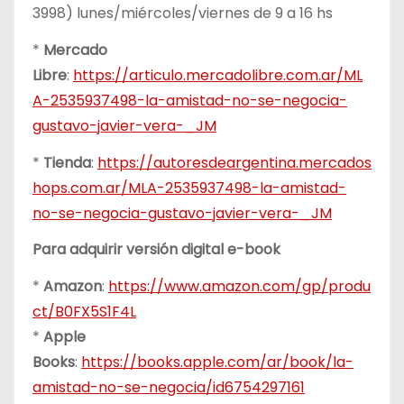
3998) lunes/miércoles/viernes de 9 a 16 hs
*
Mercado
Libre
:
https://articulo.mercadolibre.com.ar/ML
A-2535937498-la-amistad-no-se-negocia-
gustavo-javier-vera-_JM
*
Tienda
:
https://autoresdeargentina.mercados
hops.com.ar/MLA-2535937498-la-amistad-
no-se-negocia-gustavo-javier-vera-_JM
Para adquirir versión digital e-book
*
Amazon
:
https://www.amazon.com/gp/produ
ct/B0FX5S1F4L
*
Apple
Books
:
https://books.apple.com/ar/book/la-
amistad-no-se-negocia/id6754297161