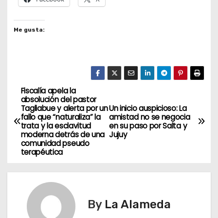
Me gusta:
Fiscalía apela la
N
absolución del pastor
Tagliabue y alerta por un
Un inicio auspicioso: La
a
fallo que “naturaliza” la
amistad no se negocia
trata y la esclavitud
en su paso por Salta y
v
moderna detrás de una
Jujuy
comunidad pseudo
terapéutica
e
g
a
By
La Alameda