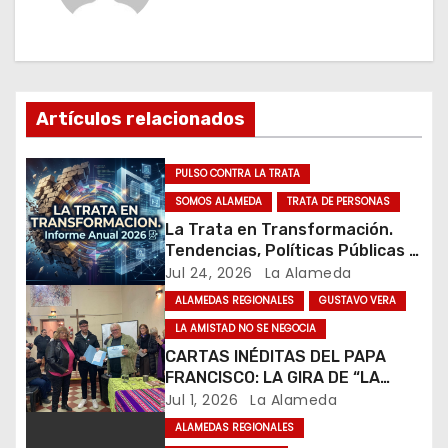
c
i
ó
Artículos relacionados
n
d
PULSO CONTRA LA TRATA
e
SOMOS ALAMEDA
TRATA DE PERSONAS
La Trata en Transformación.
e
Tendencias, Políticas Públicas y
Nuevos Desafíos. Argentina y el
Jul 24, 2026
La Alameda
n
Mundo – Julio 2026
ALAMEDAS REGIONALES
GUSTAVO VERA
t
LA AMISTAD NO SE NEGOCIA
CARTAS INÉDITAS DEL PAPA
r
FRANCISCO: LA GIRA DE “LA
AMISTAD NO SE NEGOCIA” YA
Jul 1, 2026
La Alameda
a
RECORRIÓ LA MITAD DEL PAÍS Y
ALAMEDAS REGIONALES
RECOGE UN FUERTE RESPALDO