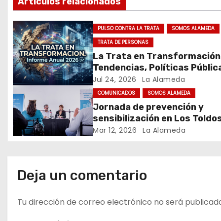
Artículos relacionados
i
PULSO CONTRA LA TRATA
SOMOS ALAMEDA
ó
TRATA DE PERSONAS
La Trata en Transformación
n
Tendencias, Políticas Públic
d
Nuevos Desafíos. Argentina 
Jul 24, 2026
La Alameda
Mundo – Julio 2026
COMUNICADOS
SOMOS ALAMEDA
e
Jornada de prevención y
sensibilización en Los Toldo
e
Mar 12, 2026
La Alameda
n
t
Deja un comentario
r
Tu dirección de correo electrónico no será publicad
a