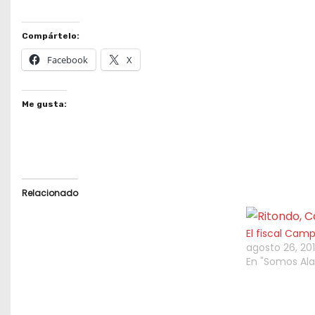
Compártelo:
Facebook
X
Me gusta:
Relacionado
El fiscal Cam
agosto 26, 20
En "Somos Al