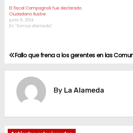
El fiscal Campagnoli fue declarado
Ciudadano Ilustre
junio 5, 2014
En "Somos Alameda"
Fallo que frena a los gerentes en las Comu
N
a
v
By
La Alameda
e
g
a
c