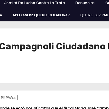
Comité De Lucha Contra La Trata
Denuncias
G
A
APOYANOS: QUIERO COLABORAR
QUIERO SER PAR
r Campagnoli Ciudadano 
kP5PWqs]
o donde se votó por 40 votos que el fiscal María José Cam