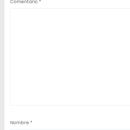
d
Comentario
*
a
s
Nombre
*