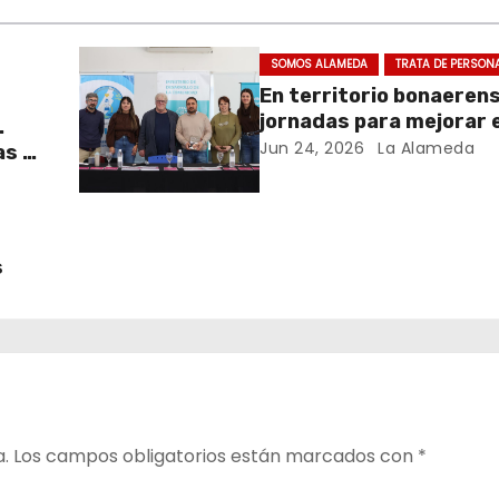
SOMOS ALAMEDA
TRATA DE PERSON
En territorio bonaeren
jornadas para mejorar e
.
cuidado en comunidad
Jun 24, 2026
La Alameda
as y
y el
s
a.
Los campos obligatorios están marcados con
*