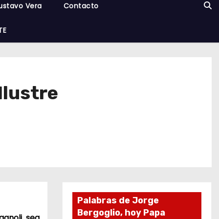
ustavo Vera
Contacto
TE
Ilustre
Palabras de Jorge
Bergoglio, hoy Papa
pagnoli sea