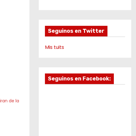
b
a
u
g
v
o
g
b
r
i
o
r
e
a
k
a
m
d
m
e
Seguinos en Twitter
o
Mis tuits
Seguinos en Facebook:
iran de la